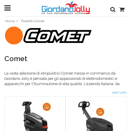
Home
Prodotti Comet
Comet
La vasta selezione di idropulitrici Comet messa in commercio da
Giordano Jolly è pensata per gli appassionati di elettrodomestici e
apparecchi per l'illuminazione di alta qualità. L'azienda italiana, da
anni leader nel settore dei materiali elettrici professionale, è diventata
vedi tutto
nel tempo sinonImo di qualità e competenza. La grossa distribuzione
di prodotti Comet nel territorio italiano, permette a Giordano Jolly di
essere uno dei più importanti rivenditori di idropulitrice Comet e tanti
altri. Le idropulitrici Comet sono perfette per uso professionale e
domestico. Le alte prestazioni di questi prodotti garantiscono
affidabilità e sicurezza anche per l'utilizzo prolungato. I prodotti Comet
offerti da Giordano Jolly mirano a garantire massima competenza e