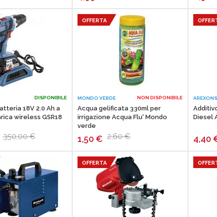
OFFERTA
OFFER
DISPONIBILE
NON DISPONIBILE
MONDO VERDE
AREXON
tteria 18V 2.0 Ah a
Acqua gelificata 330ml per
Additiv
carica wireless GSR18
irrigazione Acqua Flu' Mondo
Diesel
verde
350,00 €
2,60 €
1,50
€
4,40
OFFERTA
OFFER