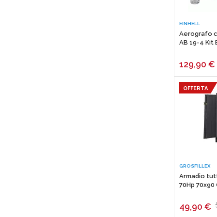
AREXONS
EINHELL
VINCO
Aerografo 
SARATOGA
AB 19-4 Kit 
SAN GIORGIO
129,90
€
MAX
ORVITAL
OFFERTA
MONDO VERDE
SKIL
ROMEO MAESTRI
GF
MISTRAL
OMPAGRILL
GROSFILLEX
Armadio tutt
GROSFILLEX
70Hp 70x90 
BETA UTENSILI
49,90
€
SVELT