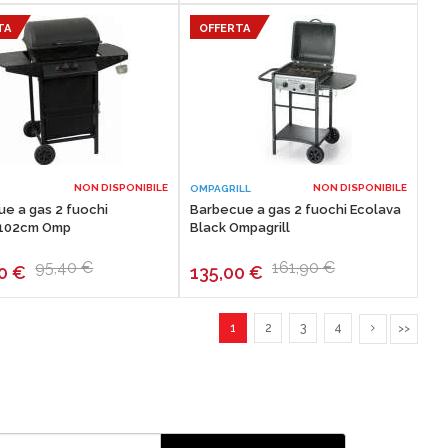
TA
OFFERTA
NON DISPONIBILE
NON DISPONIBILE
OMPAGRILL
e a gas 2 fuochi
Barbecue a gas 2 fuochi Ecolava
102cm Omp
Black Ompagrill
95,40 €
161,90 €
00
€
135,00
€
1
2
3
4
>>