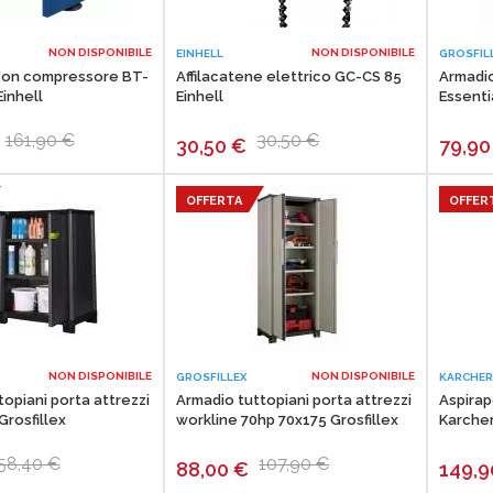
NON DISPONIBILE
NON DISPONIBILE
EINHELL
GROSFIL
con compressore BT-
Affilacatene elettrico GC-CS 85
Armadio
Einhell
Einhell
Essenti
161,90 €
30,50 €
30,50
€
79,9
OFFERTA
OFFER
NON DISPONIBILE
NON DISPONIBILE
GROSFILLEX
KARCHE
opiani porta attrezzi
Armadio tuttopiani porta attrezzi
Aspira
Grosfillex
workline 70hp 70x175 Grosfillex
Karcher
58,40 €
107,90 €
88,00
€
149,