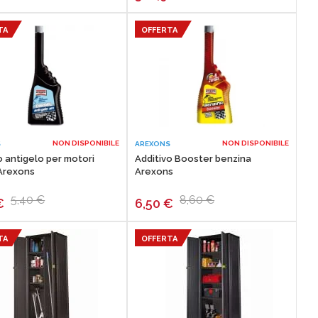
TA
OFFERTA
NON DISPONIBILE
NON DISPONIBILE
S
AREXONS
o antigelo per motori
Additivo Booster benzina
 Arexons
Arexons
5,40 €
8,60 €
€
6,50
€
TA
OFFERTA