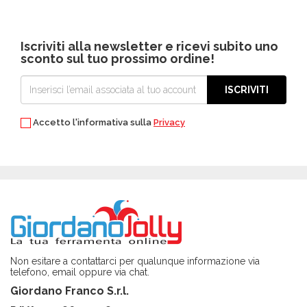
soprattutto all’interno dei negozi fisici specializzati, trattandosi
comunque di prodotti specificamente pensati per questo
utilizzo.
All’interno del catalogo di prodotti per fare il vino e
manutenere le viti di Giordano Jolly troverai unicamente i migliori
Iscriviti alla newsletter e ricevi subito uno
prodotti a prezzi altamente competitivi, perché il nostro principale
sconto sul tuo prossimo ordine!
obiettivo è quello di fornirti la soluzione perfetta per soddisfare
qualsiasi tua esigenza, compreso il desiderio di voler risparmiare
senza rinunciare alla possibilità di acquistare i prodotti per
ISCRIVITI
agricoltura
e giardinaggio
più adatti alle tue necessità.
Accetto l'informativa sulla
Privacy
Non esitare a contattarci per qualunque informazione via
telefono, email oppure via chat.
Giordano Franco S.r.l.