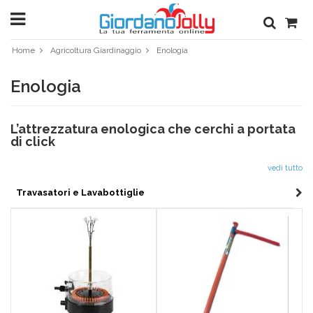
Home
Agricoltura Giardinaggio
Enologia
Enologia
L’attrezzatura enologica che cerchi a portata
di click
Disporre della migliore attrezzatura per la manutenzione delle viti e
vedi tutto
per la produzione di vino è fondamentale per assicurarsi un buon
risultato finale. Esistono molti negozi in cui acquistare le attrezzature
Travasatori e Lavabottiglie
per enologia di cui hai bisogno per realizzare il tuo vino o per disporre
dei pezzi di ricambio di cui hai bisogno per riportarle allo stato di
funzionamento ottimale; è anche vero però che i negozi fisici che
vendono articoli di questa tipologia, ad eccezione di quelli
specializzati, presentano una gamma di prodotti ristretta tra cui
scegliere, limitando le tue valutazioni riguardanti l’alternativa più
adatta alle tue specifiche esigenze. Sfoglia la nostra sezione
interamente dedicata alle attrezzature enologiche: nel nostro catalogo
troverai pompe manuali, travasatori e lavabottiglie, per fornirti tutti i
prodotti necessari per fare il vino e affiancarti in ogni fase del processo