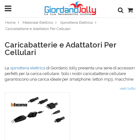
Home
Materiale Elettrico
Spinotteria Elettrica
Caricabatterie e Adattatori Per Cellulari
Caricabatterie e Adattatori Per
Cellulari
La
spinotteria elettrica
di Giordano Jolly presenta una serie di accessori
perfetti per la carica cellulare. Solo i nostri caricabatterie cellulare
garantiscono una carica ideale per smatphone, lettori mp3, macchine
fotografiche ed altri accessori simili. Ricarica i tuoi dispositivi
vedi tutto
tecnologici con il caricabatteria telefono di Giordano Jolly veloce,
pratico e realizzato con materiali resistenti. Nella nostra ferramenta
online potrai trovare il caricatore cellulare che cerchi in un battibaleno!
Scegli il metodo di pagamento che preferisci: solo da noi potrai pagare
anche comodamente a rate completando il tuo acquisto in totale
sicurezza o con i contanti alla consegna! Pazzesco, vero? Giordano
Jolly con i costi di spedizione competitivi, la garanzia italiana 24 mesi
ed il reso fino a 15 giorni è sempre al tuo fianco da più di cinquant'anni
per realizzare le tue passioni ed i tuoi desideri in qualsiasi momento.