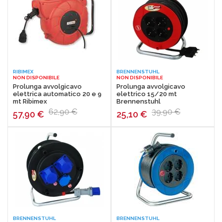
RIBIMEX
BRENNENSTUHL
NON DISPONIBILE
NON DISPONIBILE
Prolunga avvolgicavo
Prolunga avvolgicavo
elettrica automatico 20 e 9
elettrico 15/20 mt
mt Ribimex
Brennenstuhl
62,90 €
39,90 €
57,90
€
25,10
€
BRENNENSTUHL
BRENNENSTUHL