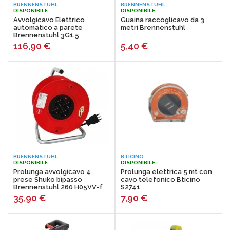
BRENNENSTUHL
BRENNENSTUHL
la telefonia.
DISPONIBILE
DISPONIBILE
Avvolgicavo Elettrico
Guaina raccoglicavo da 3
automatico a parete
metri Brennenstuhl
Brennenstuhl 3G1,5
116,90
€
5,40
€
BRENNENSTUHL
BTICINO
DISPONIBILE
DISPONIBILE
Prolunga avvolgicavo 4
Prolunga elettrica 5 mt con
prese Shuko bipasso
cavo telefonico Bticino
Brennenstuhl 260 H05VV-f
S2741
3G1,5
35,90
€
7,90
€