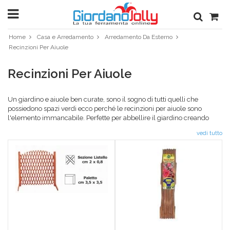
Home
Casa e Arredamento
Arredamento Da Esterno
Recinzioni Per Aiuole
Recinzioni Per Aiuole
Un giardino e aiuole ben curate, sono il sogno di tutti quelli che
possiedono spazi verdi ecco perché le recinzioni per aiuole sono
l'elemento immancabile. Perfette per abbellire il giardino creando
spazi ben definiti, le recinzioni aiuole delimitano fiori e alberi dividendo
vedi tutto
spesso gli spazi verdi da quelli in cemento. Scegliere di inserire un
recinto per aiuole vuol dire scegliere uno specifico
arredamento da
esterno
che sia resistente alle intemperie e durevole nel tempo ecco
perché Giordano Jolly mette a tua disposizione un'importante
selezione di staccionate per aiuole di qualità. La struttura ben salda e
autoportante permette alla staccionata di essere utilizzata in base alle
esigenze. Facili e semplici da utilizzare, le recinzioni di GiordanoJolly
sono perfette anche per creare delle piccole e momentanee pareti
divisorie o come appiglio per le piante rampicanti. Scegli la recinzione
perfetta dai professionisti della ferrmenta, affidati a chi mette da anni a
tua disposizione tutto il meglio della ferramenta online a prezzi