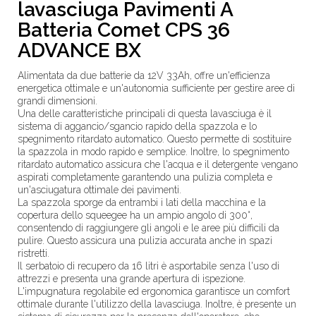
lavasciuga Pavimenti A
Batteria Comet CPS 36
ADVANCE BX
Alimentata da due batterie da 12V 33Ah, offre un'efficienza
energetica ottimale e un'autonomia sufficiente per gestire aree di
grandi dimensioni.
Una delle caratteristiche principali di questa lavasciuga è il
sistema di aggancio/sgancio rapido della spazzola e lo
spegnimento ritardato automatico. Questo permette di sostituire
la spazzola in modo rapido e semplice. Inoltre, lo spegnimento
ritardato automatico assicura che l'acqua e il detergente vengano
aspirati completamente garantendo una pulizia completa e
un'asciugatura ottimale dei pavimenti.
La spazzola sporge da entrambi i lati della macchina e la
copertura dello squeegee ha un ampio angolo di 300°,
consentendo di raggiungere gli angoli e le aree più difficili da
pulire. Questo assicura una pulizia accurata anche in spazi
ristretti.
Il serbatoio di recupero da 16 litri è asportabile senza l'uso di
attrezzi e presenta una grande apertura di ispezione.
L'impugnatura regolabile ed ergonomica garantisce un comfort
ottimale durante l'utilizzo della lavasciuga. Inoltre, è presente un