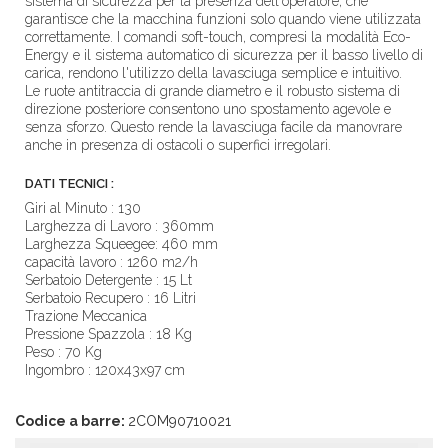
sistema di sicurezza per la presenza dell'operatore, che
garantisce che la macchina funzioni solo quando viene utilizzata
correttamente. I comandi soft-touch, compresi la modalità Eco-
Energy e il sistema automatico di sicurezza per il basso livello di
carica, rendono l'utilizzo della lavasciuga semplice e intuitivo.
Le ruote antitraccia di grande diametro e il robusto sistema di
direzione posteriore consentono uno spostamento agevole e
senza sforzo. Questo rende la lavasciuga facile da manovrare
anche in presenza di ostacoli o superfici irregolari.
DATI TECNICI :
Giri al Minuto : 130
Larghezza di Lavoro : 360mm
Larghezza Squeegee: 460 mm
capacità lavoro : 1260 m2/h
Serbatoio Detergente : 15 Lt
Serbatoio Recupero : 16 Litri
Trazione Meccanica
Pressione Spazzola : 18 Kg
Peso : 70 Kg
Ingombro : 120x43x97 cm
Codice a barre:
2COM90710021