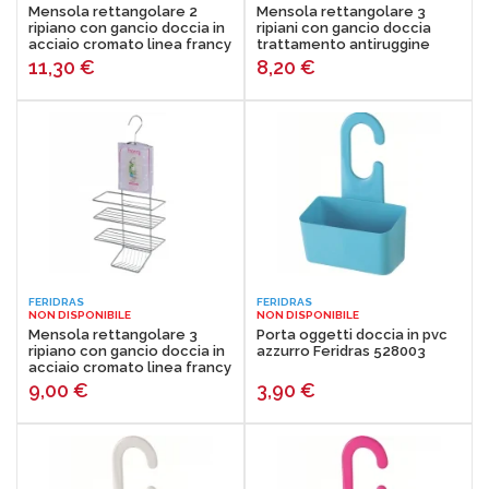
Mensola rettangolare 2
Mensola rettangolare 3
ripiano con gancio doccia in
ripiani con gancio doccia
acciaio cromato linea francy
trattamento antiruggine
Feridras 160025-b
linea linda Feridras 160008-b
11,30
€
8,20
€
FERIDRAS
FERIDRAS
NON DISPONIBILE
NON DISPONIBILE
Mensola rettangolare 3
Porta oggetti doccia in pvc
ripiano con gancio doccia in
azzurro Feridras 528003
acciaio cromato linea francy
Feridras 160020-b
9,00
€
3,90
€