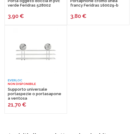
Porta oggetti doccia in pvc
Portaphone cromo linea
verde Feridras 528002
francy Feridras 160029-b
3,90
€
3,80
€
EVERLOC
NON DISPONIBILE
Supporto universale
portaspezie o portasapone
a ventosa
21,70
€