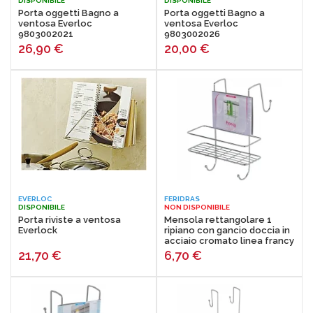
DISPONIBILE
DISPONIBILE
passioni sono la nostra spinta a fare meglio.
Porta oggetti Bagno a
Porta oggetti Bagno a
ventosa Everloc
ventosa Everloc
9803002021
9803002026
26,90
€
20,00
€
EVERLOC
FERIDRAS
DISPONIBILE
NON DISPONIBILE
Porta riviste a ventosa
Mensola rettangolare 1
Everlock
ripiano con gancio doccia in
acciaio cromato linea francy
Feridras 160026-b
21,70
€
6,70
€