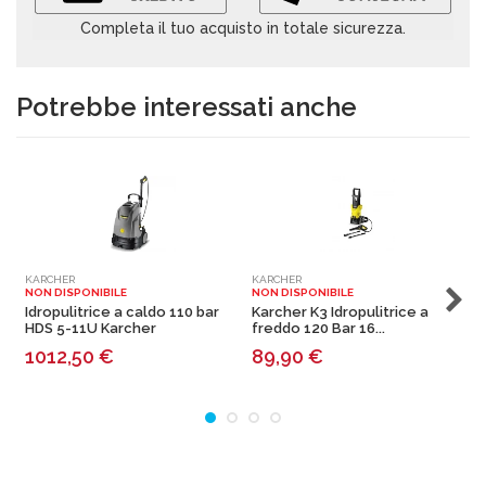
Completa il tuo acquisto in totale sicurezza.
Potrebbe interessati anche
KARCHER
KARCHER
K
NON DISPONIBILE
NON DISPONIBILE
N
Idropulitrice a caldo 110 bar
Karcher K3 Idropulitrice a
I
HDS 5-11U Karcher
freddo 120 Bar 16...
1
1012,50
€
89,90
€