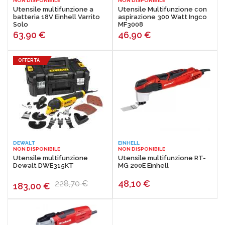
NON DISPONIBILE
NON DISPONIBILE
Utensile multifunzione a
Utensile Multifunzione con
batteria 18V Einhell Varrito
aspirazione 300 Watt Ingco
Solo
MF3008
63,90
€
46,90
€
OFFERTA
DEWALT
EINHELL
NON DISPONIBILE
NON DISPONIBILE
Utensile multifunzione
Utensile multifunzione RT-
Dewalt DWE315KT
MG 200E Einhell
48,10
€
228,70 €
183,00
€