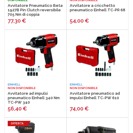
DISPONIBILE
NON DISPONIBILE
Avvitatore Pneumatico Beta
Avvitatore a cricchetto
1927B Pin Clutch reversibile
pneumatico Einhell TC-PR 68
705 Nm di coppia
77,30
€
54,00
€
EINHELL
EINHELL
NON DISPONIBILE
NON DISPONIBILE
Avvitatore ad impulsi
Avvitatore pneumatico ad
pneumatico Einhell 340 Nm
impulsi EInhell TC-PW 610
TC-PW 340
56,40
€
74,00
€
OFFERTA