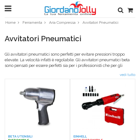
Home
Ferramenta
Aria Compressa
Avvitatori Pneumatici
Avvitatori Pneumatici
Gli avvitatori pneumatici sono perfetti per evitare pressioni troppo
elevate. La velocità infatti è regolabile. Gli avvitatori pneumatici beta
sono pensati per essere perfetti sia per i professionisti che per gli
amanti del fai da te. Tutti gli avvitatori professionali sono ideali per i
vedi tutto
serraggi più impegnativi. Così come tutti gli
utensili ad aria compressa
di Giordano Jolly, sono dotati di manico ergonomico. Questa garantisce
maggiore manualità anche a chi si approccia per la prima volta con
un utensile del genere e permette di lavorare in sicurezza anche ai
meno esperti. Gli avvitatori pneumatici professionali di Giordano Jolly
sono leggero e comodi studiati per essere utilizzati anche per un
tempo prolungato. Il peso ridotto e l'impugantura ergonomica
rendono questi utensili perfetti per tutte le esigenze. Scegli l'avvitatore
perfetto per te nella vasta gamma di ferramenta messa a tua
disposizione da Giordano Jolly. Gli esperti della fettamenta online
selezionano i migliori elettroutensili a prezzi convenienti. Sfoglia il
BETA UTENSILI
EINHELL
catalogo.