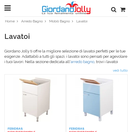
Home
Arredo Bagno
Mobili Bagno
Lavatoi
Lavatoi
Giordano Jolly ti offre la migliore selezione di lavatoi perfetti per le tue
esigenze. Adattabili a tutti gli spazi, i lavatoi sono pensati per agevolare
i tuoi lavori. Nella sezione dedicata all'
arredo bagno
, trovi i lavatoi
perfetti per tutti gli spazi. Scegli i colori e le stritture che ti piacciono di
vedi tutto
più, i lavatoi sono dotati di vasca in resina, sifone e tavoletta in bamboo.
Con Giordano Jolly la soluzione perfetta per la tua casa è a portata di
un click. Arreda la lavanderia con stile, scegli il mobile per
l'arredamento al miglior prezzo nell'ampia gamma di pordotti scelti e
selezionati con cura dagli esperti. Trasforma i lavatoi in veri e propri
complementi d'arredo con le tinte pastello pensate per adattarsi
perfettamente ad ogni stile. Con Giordano Jolly è davvero semplice.
FERIDRAS
FERIDRAS