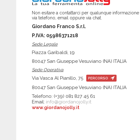
AUSONIA
Non esitare a contattarci per qualunque informazione
LAPI CHIMICI
via telefono, email oppure via chat.
OUTDOORCHEF
Giordano Franco S.r.l.
P.IVA: 05986371218
Sede Legale
Piazza Garibaldi, 19
80047 San Giuseppe Vesuviano (NA) ITALIA
Sede Operativa
Via Vasca Al Pianillo, 75
PERCORSO
80047 San Giuseppe Vesuviano (NA) ITALIA
Telefono: (+39) 081 827 45 61
Email:
info@giordanojolly.it
www.giordanojolly.it