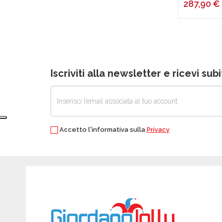
287,90
€
DOMUS
SPALLANZANI
GRUNDIG
NATALE
Iscriviti alla newsletter e ricevi su
KETER
LOSA LEGNAMI
AREXONS
HENKEL
DUPLICOLOR
Accetto l'informativa sulla
Privacy
SARATOGA
ARIASANA
ITALCHIMICI
OMPAGRILL
TONTARELLI
SILMEC