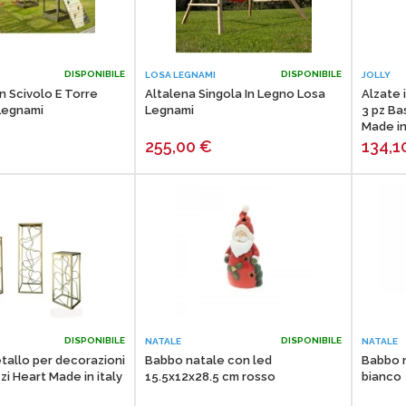
DISPONIBILE
DISPONIBILE
LOSA LEGNAMI
JOLLY
n Scivolo E Torre
Altalena Singola In Legno Losa
Alzate 
Legnami
Legnami
3 pz Ba
Made in
255,00
€
134,1
DISPONIBILE
DISPONIBILE
NATALE
NATALE
etallo per decorazioni
Babbo natale con led
Babbo n
zi Heart Made in italy
15.5x12x28.5 cm rosso
bianco