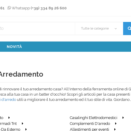
 61
Whatsapp
(+39) 334 89 26 600
Tutte le categorie
NOVITÀ
 Arredamento
i rinnovare il tuo arredamento casa? All'interno della ferramenta online di G
esca alla tua casa in un batter d'occhio! Scopri gli articoli per la casa prese
 d'arredo
utili a migliorare il tuo arredamento ed il tuo stile di vita. Giordano
e dettagli per dare quel tocco in più alla tua casa, al tuo terrazzo o alla tua 
olly: tutto per la casa
to
Casalinghi Elettrodomestici
 gamma di prodotti presenti all'interno di ogni categoria per poter migliorare 
Armadi Tnt
Complementi D'arredo
el sito arredamento casa online, infatti, potrai trovare prodotti utili per puli
 Da Esterno
Allestimenti per eventi