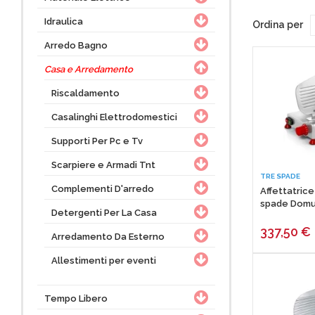
ruggine, potrai
abbiamo la soluz
Idraulica
Ordina per
pagamento che t
Con Giordano Jo
Arredo Bagno
chat, via mail o
Casa e Arredamento
Riscaldamento
Casalinghi Elettrodomestici
Supporti Per Pc e Tv
Scarpiere e Armadi Tnt
TRE SPADE
Complementi D'arredo
Affettatric
spade Domu
Detergenti Per La Casa
337,50
€
Arredamento Da Esterno
Allestimenti per eventi
Tempo Libero