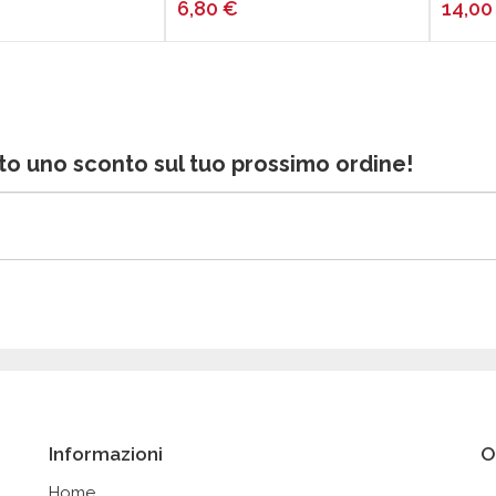
6,80
€
14,0
bito uno sconto sul tuo prossimo ordine!
Informazioni
O
Home