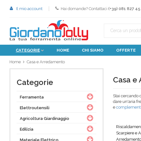
Il mio account
Hai domande? Contattaci
(+39) 081 827 45
CATEGORIE
HOME
CHI SIAMO
OFFERTE
Home
Casa e Arredamento
Casa e
Categorie
Stai cercando d
Ferramenta
dare un'aria fr
e
complementi
Elettroutensili
modo accessori 
Agricoltura Giardinaggio
Giordano J
Riscaldamen
Edilizia
Scopri la vasta
Scarpiere e 
Nella sezione d
Arredamento
Materiale Elettrico