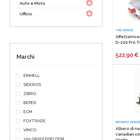
Auto e Moto
Ufficio
TRE SPADE
Affettatric
D-220 Pro T
522,90
€
Marchi
EINHELL
SIDEROS
ZIBRO
BEPER
ECM
FOXTRADE
MONDO VERD
Albero di na
VINCO
canadian cm
100 GRADI FISELDEM
Verde