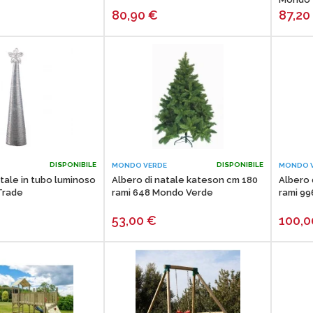
80,90
€
87,2
DISPONIBILE
DISPONIBILE
MONDO VERDE
MONDO 
tale in tubo luminoso
Albero di natale kateson cm 180
Albero 
Trade
rami 648 Mondo Verde
rami 9
53,00
€
100,