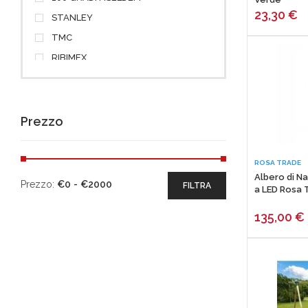
23,30
€
STANLEY
TMC
RIBIMEX
MAX
FREE POINT
CADEL
Prezzo
JOLLY
PYRAMIDEA
ROSA TRADE
TERMOVANA
Albero di Na
Prezzo:
€
0
-
€
2000
FILTRA
a LED Rosa 
ITM
135,00
€
HYUNDAI POWER PRODUCTS
KIPPEN
ESCHER
SAN GIORGIO
ROSA TRADE