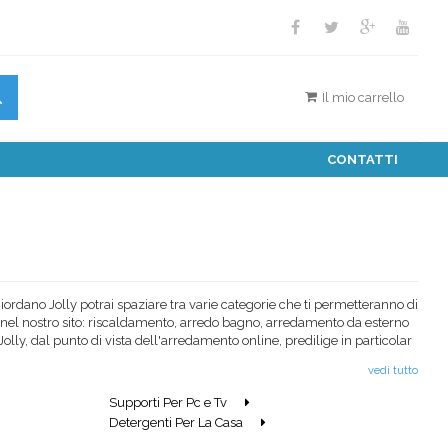
Il mio carrello
CONTATTI
iordano Jolly potrai spaziare tra varie categorie che ti permetteranno di
nti nel nostro sito: riscaldamento, arredo bagno, arredamento da esterno
 Jolly, dal punto di vista dell'arredamento online, predilige in particolar
area verde che vorrai arricchire con elementi unici e ricercati.
vedi tutto
Supporti Per Pc e Tv
il tuo bagno, o anche per pulire la tua casa in maniera facile e veloce.
Detergenti Per La Casa
re qualsiasi tipologia di pavimento come il marmo o il legno, eliminare la