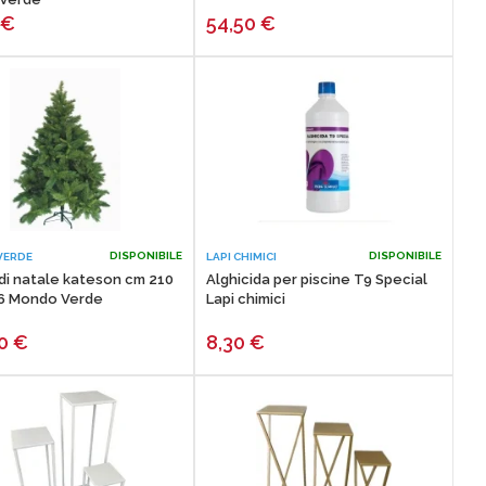
0
€
54,50
€
DISPONIBILE
DISPONIBILE
VERDE
LAPI CHIMICI
di natale kateson cm 210
Alghicida per piscine T9 Special
96 Mondo Verde
Lapi chimici
00
€
8,30
€