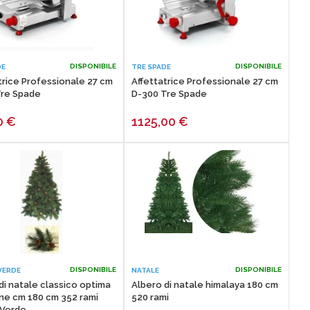
DISPONIBILE
DISPONIBILE
DE
TRE SPADE
trice Professionale 27 cm
Affettatrice Professionale 27 cm
Tre Spade
D-300 Tre Spade
0
€
1125,00
€
DISPONIBILE
DISPONIBILE
VERDE
NATALE
di natale classico optima
Albero di natale himalaya 180 cm
ne cm 180 cm 352 rami
520 rami
Verde