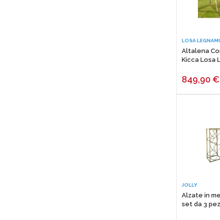
VALEX
ELECRTOINSET
ORVITAL
LOSA LEGNAMI
KARCHER
Altalena Co
Kicca Losa 
MICHELINI
CILLI
849,90
€
MONDO VERDE
MELICONI
GIMI
TRE SPADE
HOZELOCK
INGCO
GOLDROLL
JOLLY
JBM
Alzate in m
set da 3 pez
OMB
GOOBAY