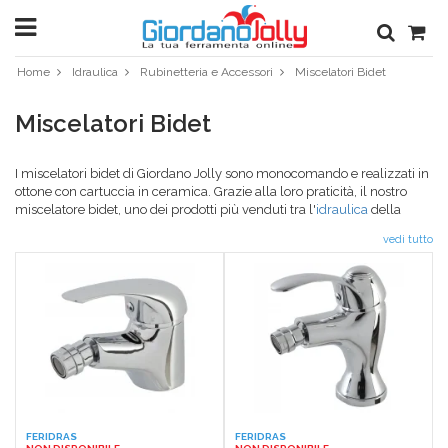
Home
Idraulica
Rubinetteria e Accessori
Miscelatori Bidet
Miscelatori Bidet
I miscelatori bidet di Giordano Jolly sono monocomando e realizzati in
ottone con cartuccia in ceramica. Grazie alla loro praticità, il nostro
miscelatore bidet, uno dei prodotti più venduti tra l'
idraulica
della
nostra ferramenta online, garantiscono longevità, stile e praticità in un
vedi tutto
unico prodotto. All'interno dello store, infatti, potrai trovare vari
rubinetti miscelatori realizzati con linee di design diverse ed adatti a
tutti i tipi di arredamento del tuo bagno: dai più moderni a quelli più
shabby chic. Solo da Giordano Jolly potrai trovare prezzi unici e
pagamento a rate per tutti i prodotti presenti nella ferramenta online. I
nostri prodotti per la ferramenta, elettronica, giardinaggio, idraulica,
ecc. sono tutti caratterizzati da una garanzia italiana di 24 mesi e con
la possibilità di reso fino a 15 giorni. Dai voce alla tua passione del fai
da te con i nostri accessori utili sia per fini hobbistici che per uso
professionale e fatti aiutare, se lo necessiti, dal nostro servizio
assistenza clienti.
FERIDRAS
FERIDRAS