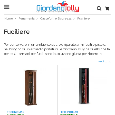
Home
Ferramenta
Casseforti e Sicurezza
Fuciliere
Fuciliere
Per conservare in un ambiente sicuro e riparato armi fucili e pistole,
hai bisogno di un armadio portafucili e Giordano Jolly ha quello che fa
per te. Gli armadi per fucili sono la soluzione giusta per riporre in
sicurezza le tue armi. Nella tua ferramenta di fiducia trovi portafucili
vedi tutto
conformi alle normative vigenti. Giordano Jolly ti aiuta a trovare il
portafucili perfetto per te. Le fuciliere sono pensate per ottimizzare gli
spazi preservando le armi. Sono dei veri e propri armadi blindati, il
design e la qualità dei portafucili si adattano perfettamente allo stile
della tua casa. Da anni Giordano Jolly si offre di portare nelle nostre
case la migliore ferramenta seleziondo le più importanti marche al
miglior prezzo. Online trovi tutti i prodotti perfetti per la sicurezza della
tua casa. Scegli i portafucili blindati pensati per te e per la
sicurezza
della tua casa
. Sfoglia il catalogo di Giordano Jolly.
TECHNOMAX
TECHNOMAX