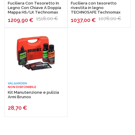
Fuciliera Con Tesoretto In
Fuciliera con tesoretto
Legno Con Chiave A Doppia
rivestita in legno
Mappa HS/LK Technomax
TECHNOSAFE Technomax
Match
1518,00 €
1078,00 €
1209,90
€
1037,00
€
VALGARDEN
NON DISPONIBILE
Kit Manutenzione e pulizia
Armi Brunox
28,70
€