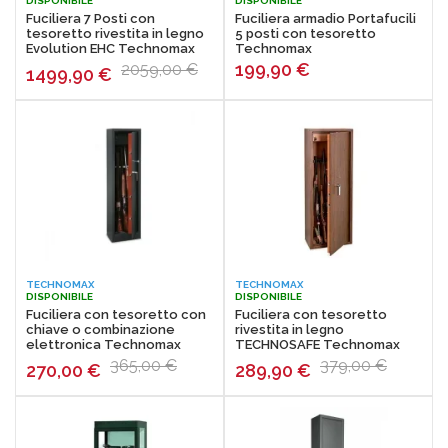
DISPONIBILE
DISPONIBILE
Fuciliera 7 Posti con
Fuciliera armadio Portafucili
tesoretto rivestita in legno
5 posti con tesoretto
Evolution EHC Technomax
Technomax
199,90
€
2059,00 €
1499,90
€
TECHNOMAX
TECHNOMAX
DISPONIBILE
DISPONIBILE
Fuciliera con tesoretto con
Fuciliera con tesoretto
chiave o combinazione
rivestita in legno
elettronica Technomax
TECHNOSAFE Technomax
TCL
365,00 €
379,00 €
270,00
€
289,90
€