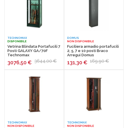
TECHNOMAX
DOMUS
DISPONIBILE
NON DISPONIBILE
Vetrina Blindata Portafucili 7
Fuciliera armadio portafucili
Posti GALAXY GA/70F
2, 5, 7 e 10 posti Braco
Technomax
Arregui Domus
3644,00 €
169,90 €
3076,50
€
131,30
€
TECHNOMAX
TECHNOMAX
NON DISPONIBILE
NON DISPONIBILE