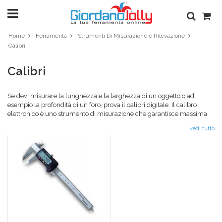
Home
Ferramenta
Strumenti Di Misurazione e Rilevazione
Calibri
Calibri
Se devi misurare la lunghezza e la larghezza di un oggetto o ad
esempio la profondità di un foro, prova il calibri digitale. Il calibro
elettronico è uno strumento di misurazione che garantisce massima
precisione e velocità. È un prodotto molto più preciso di un metro che
vedi tutto
può essere usato sia come strumento professionale che hobbistico
grazie alla facilità di manegevolezza ed alla lunga durata. Inoltre, è
dotato di un contatore digitale che rende molto facile la lettura dei dati,
grazie alla grandezza dello schermo LCD! Il calibro digitale a corsoio
presente nello shop di Giordano Jolly è un modello molto apprezzato
per la precisione nelle misurazioni interne, esterne e di profondità e
per la qualità dei materiali con cui è realizzato. Se devi cambiare o
misurare qualcosa all’interno della tua casa, o nei tuoi lavori, visita la
categoria
strumenti di misurazione e rilevazione
di Giordano Jolly e ne
sarai più che soddisfatto. Dai un’occhiata alla ferramenta online di
Giordano Jolly, prodotti di qualità in poco tempo a casa tua.