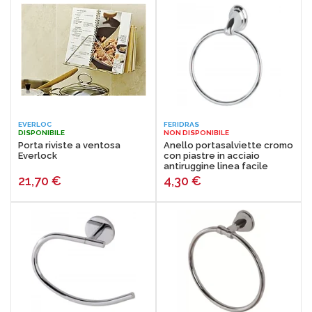
EVERLOC
FERIDRAS
DISPONIBILE
NON DISPONIBILE
Porta riviste a ventosa
Anello portasalviette cromo
Everlock
con piastre in acciaio
antiruggine linea facile
091006-b
21,70
€
4,30
€