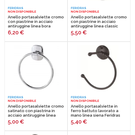
FERIDRAS
FERIDRAS
NON DISPONIBILE
NON DISPONIBILE
Anello portasalviette cromo
Anello portasalviette cromo
con piastrine in acciaio
con piastrine in acciaio
antiruggine linea bora
antiruggine linea classic
Feridras 607015
Feridras 285016-b
6,20
€
5,50
€
FERIDRAS
FERIDRAS
NON DISPONIBILE
NON DISPONIBILE
Anello portasalviette cromo
Anello portasalviette in
satinato con piastrina in
ferro battuto lavorato a
acciaio antiruggine linea
mano linea siena Feridras
vera Feridras 607005
150001-b
5,00
€
5,40
€