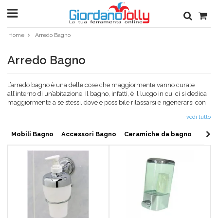
Home
Arredo Bagno
Arredo Bagno
L’arredo bagno è una delle cose che maggiormente vanno curate
all’interno di
un’
abitazione
. Il bagno, infatti, è il luogo in cui ci si dedica
maggiormente a se stessi, dove è possibile rilassarsi e rigenerarsi con
una bella doccia anche nelle giornate più stressanti. Per questo è
vedi tutto
necessario che nulla sia lasciato al caso, ma che l’arredamento bagno
sia completo di tutti gli accessori che occorrono sia per questioni
Mobili Bagno
Accessori Bagno
Ceramiche da bagno
funzionali sia come elemento armonico che renda ancora più
piacevole il tempo trascorso all’interno della stanza da bagno.
Arredo bagno: non contano solo i sanitari
Per quanto i sanitari e i mobili bagno la facciano da padroni nel regno
del benessere, non sono solo questi a definire il regno del benessere.
Infatti, il benessere in bagno dipende da tantissimi altri fattori che
vengono spesso messi in secondo piano. Ad esempio, il soffione o la
doccetta vanno scelti con cura, tenendo ben in mente qual è il getto
d’acqua ideale per il nostro relax, sia in vasca che sotto la doccia. A