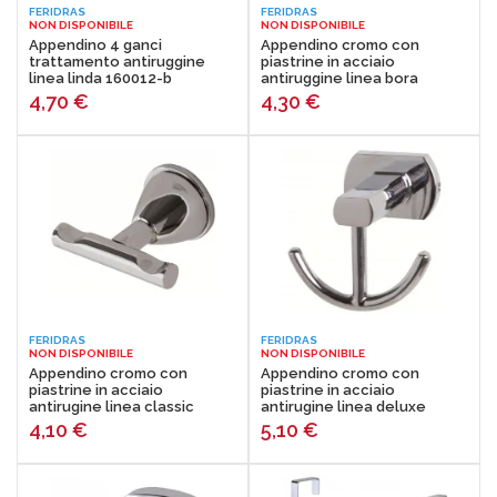
FERIDRAS
FERIDRAS
NON DISPONIBILE
NON DISPONIBILE
Appendino 4 ganci
Appendino cromo con
trattamento antiruggine
piastrine in acciaio
linea linda 160012-b
antiruggine linea bora
Feridras 607011
4,70
€
4,30
€
FERIDRAS
FERIDRAS
NON DISPONIBILE
NON DISPONIBILE
Appendino cromo con
Appendino cromo con
piastrine in acciaio
piastrine in acciaio
antirugine linea classic
antirugine linea deluxe
Feridras 285018-b
Feridras 091036-b
4,10
€
5,10
€