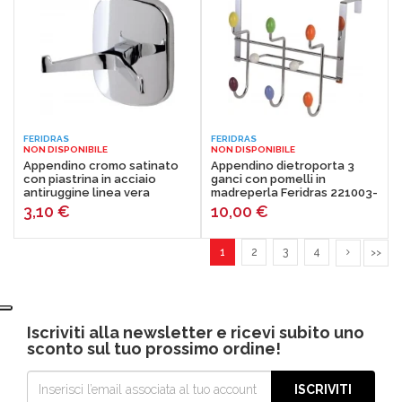
FERIDRAS
FERIDRAS
NON DISPONIBILE
NON DISPONIBILE
Appendino cromo satinato
Appendino dietroporta 3
con piastrina in acciaio
ganci con pomelli in
antiruggine linea vera
madreperla Feridras 221003-
Feridras 607001
b
3,10
€
10,00
€
1
2
3
4
>>
Iscriviti alla newsletter e ricevi subito uno
sconto sul tuo prossimo ordine!
ISCRIVITI