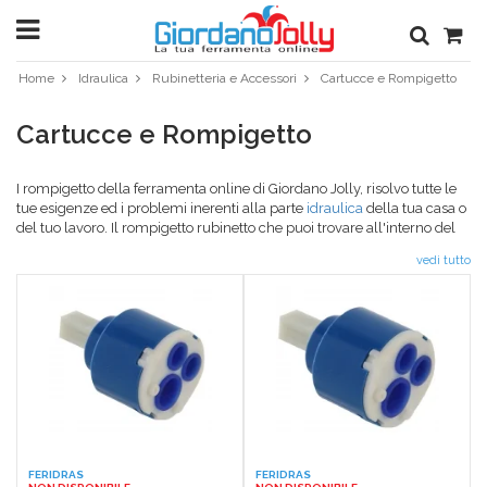
Home
Idraulica
Rubinetteria e Accessori
Cartucce e Rompigetto
Cartucce e Rompigetto
I rompigetto della ferramenta online di Giordano Jolly, risolvo tutte le
tue esigenze ed i problemi inerenti alla parte
idraulica
della tua casa o
del tuo lavoro. Il rompigetto rubinetto che puoi trovare all'interno del
nostro store è adattabile e compatibile con la maggior parte dei
vedi tutto
miscelatori presenti sul mercato, di elevatissima qualità, materiali non
tossici e durevoli e che ti permette di risparmiare sulle bollette. Il
rompigetto per rubinetti di Giordano Jolly è così facile da installare che
potrà farlo anche chi non fa l'idraulico di mestiere! All'interno dello
store, inoltre, potrai trovare un set di vari pezzi maschio e femmina che
ti permetterà di avere convenienza e qualità in un unico kit. Dai
un'occhiata al negozio online di Giordano Jolly, ogni prodotto è stato
scelto in base alle esigenze della clientela. Scopri le nostre offerte su
qualsiasi categoria dello shop: edilizia, agricoltura giardinaggio,
materiale elettrico, idraulica, ecc e realizza i tuoi sogni.
FERIDRAS
FERIDRAS