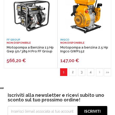
FF GROUP
INGCO
NON DISPONIBILE
NON DISPONIBILE
Motopompa a Benzina 13 Hp
Motopompa a benzina 2.5 Hp
Gwp 50/389 H Pro FF Group
Ingco GWP152
566,20
€
147,00
€
1
2
3
4
>>
Iscriviti alla newsletter e ricevi subito uno
sconto sul tuo prossimo ordine!
ISCRIVITI