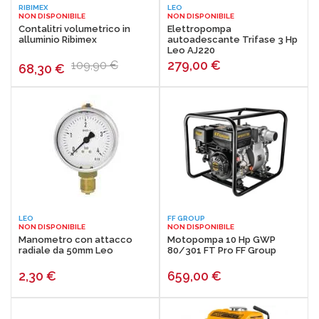
RIBIMEX
LEO
NON DISPONIBILE
NON DISPONIBILE
Contalitri volumetrico in
Elettropompa
alluminio Ribimex
autoadescante Trifase 3 Hp
Leo AJ220
279,00
€
109,90 €
68,30
€
LEO
FF GROUP
NON DISPONIBILE
NON DISPONIBILE
Manometro con attacco
Motopompa 10 Hp GWP
radiale da 50mm Leo
80/301 FT Pro FF Group
2,30
€
659,00
€