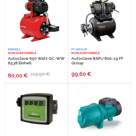
EINHELL
FF GROUP
NON DISPONIBILE
NON DISPONIBILE
Autoclave 650 Watt GC-WW
Autoclave BSPU 800-19 FF
6538 Einhell
Group
99,60
€
119,90 €
80,00
€