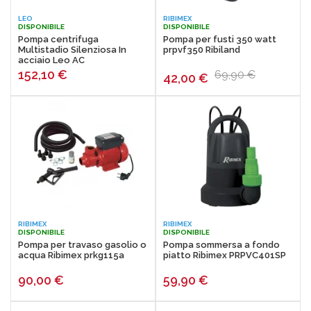
LEO
RIBIMEX
DISPONIBILE
DISPONIBILE
Pompa centrifuga
Pompa per fusti 350 watt
Multistadio Silenziosa In
prpvf350 Ribiland
acciaio Leo AC
152,10
€
69,90 €
42,00
€
RIBIMEX
RIBIMEX
DISPONIBILE
DISPONIBILE
Pompa per travaso gasolio o
Pompa sommersa a fondo
acqua Ribimex prkg115a
piatto Ribimex PRPVC401SP
90,00
€
59,90
€