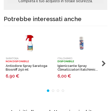
Completa il tuo acquisto in totale sicurezza.
Potrebbe interessati anche
SARATOGA
ITALCHIMICI
A
NON DISPONIBILE
DISPONIBILE
N
Antiodore Spray Saratoga
Igienizzante Spray
Biosniff 250 ml
Climatizzatori Italchimic...
6,90
€
6,00
€