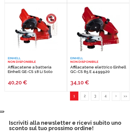
EINHELL
EINHELL
NON DISPONIBILE
NON DISPONIBILE
Affilacatene a batteria
Affilacatene elettrico Einhell
Einhell GE-CS 18 Li Solo
GC-CS 85 E 4499920
40,20
€
34,10
€
1
2
3
4
>>
Iscriviti alla newsletter e ricevi subito uno
sconto sul tuo prossimo ordine!