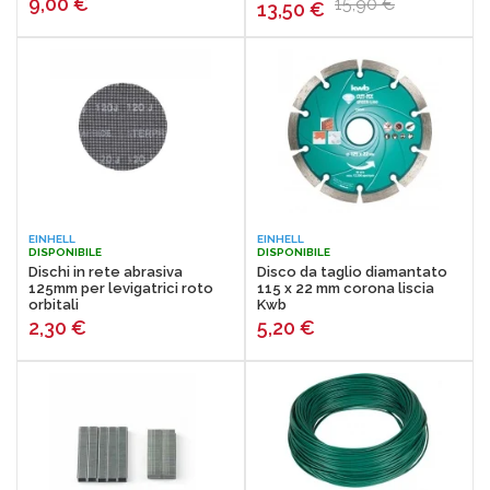
9,00
€
15,90 €
13,50
€
EINHELL
EINHELL
DISPONIBILE
DISPONIBILE
Dischi in rete abrasiva
Disco da taglio diamantato
125mm per levigatrici roto
115 x 22 mm corona liscia
orbitali
Kwb
2,30
€
5,20
€