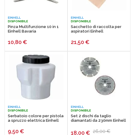
EINHELL
EINHELL
DISPONIBILE
DISPONIBILE
Pinza Multifunzione 10 in 1
Sacchetto di raccolta per
Einhell Bavaria
aspiratori Einhell
10,80
€
21,50
€
EINHELL
EINHELL
DISPONIBILE
DISPONIBILE
Serbatoio colore per pistola
Set 2 dischi da taglio
a spruzzo elettrica Einhell
diamantati da 230mm Einhell
9,50
€
26,00 €
18,00
€