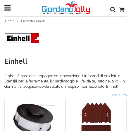
Home
Prodotti Einhell
Einhell
Einhell è passione, impegno ed innovazione. Un brand di prodotti e
utensili per la ferramenta, il giardinaggio e il fai da te, nato nel 1964 in
Germania, acquisendo da subito un respiro internazionale. Einhell
Italia nasce nel 1993, imponendosi subito con la sua inarrestabile
vedi tutto
crescita. I prodotti Einhell si distinguono per durata, resistenza e
praticità. Sono i perfetti compagni di avventura per tutti i tuoi lavori
manuali dentro e fuori casa. Giordano Jolly è tra i rivenditori Einhell e il
catalogo proposto nel suo shop è tra i più vasti, offrendo ai suoi clienti
le migliori offerte Einhell presenti. Gli attrezzi Einhell che troverai qui,
infatti, sapranno rispondere a tutte le tue esigenze, adattandosi alle tue
idee con tutta la versatilità che li contraddistingue.