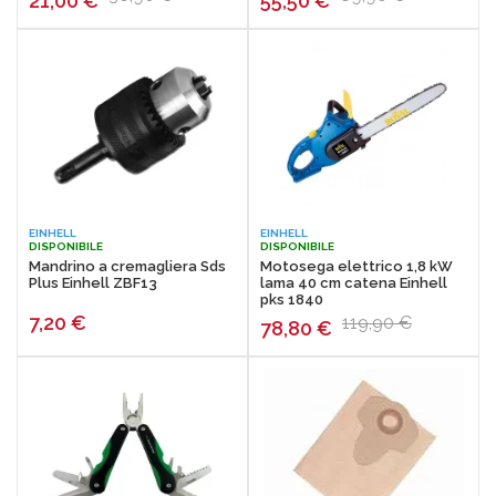
21,00
€
55,50
€
EINHELL
EINHELL
DISPONIBILE
DISPONIBILE
Mandrino a cremagliera Sds
Motosega elettrico 1,8 kW
Plus Einhell ZBF13
lama 40 cm catena Einhell
pks 1840
7,20
€
119,90 €
78,80
€