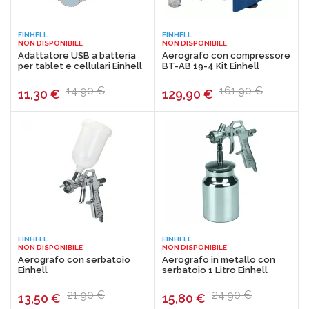
EINHELL
EINHELL
NON DISPONIBILE
NON DISPONIBILE
Adattatore USB a batteria
Aerografo con compressore
per tablet e cellulari Einhell
BT-AB 19-4 Kit Einhell
14,90 €
161,90 €
11,30
€
129,90
€
EINHELL
EINHELL
NON DISPONIBILE
NON DISPONIBILE
Aerografo con serbatoio
Aerografo in metallo con
Einhell
serbatoio 1 Litro Einhell
21,90 €
24,90 €
13,50
€
15,80
€