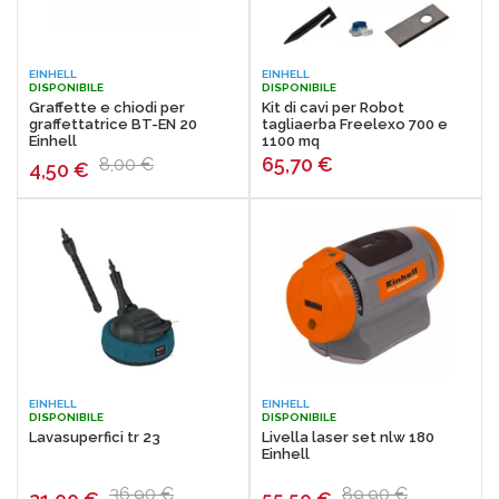
EINHELL
EINHELL
DISPONIBILE
DISPONIBILE
Graffette e chiodi per
Kit di cavi per Robot
graffettatrice BT-EN 20
tagliaerba Freelexo 700 e
Einhell
1100 mq
65,70
€
8,00 €
4,50
€
EINHELL
EINHELL
DISPONIBILE
DISPONIBILE
Lavasuperfici tr 23
Livella laser set nlw 180
Einhell
36,90 €
89,90 €