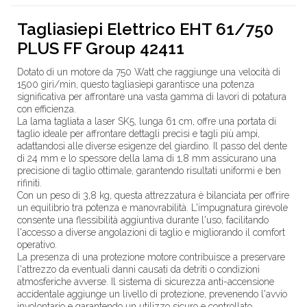
Tagliasiepi Elettrico EHT 61/750
PLUS FF Group 42411
Dotato di un motore da 750 Watt che raggiunge una velocità di
1500 giri/min, questo tagliasiepi garantisce una potenza
significativa per affrontare una vasta gamma di lavori di potatura
con efficienza.
La lama tagliata a laser SK5, lunga 61 cm, offre una portata di
taglio ideale per affrontare dettagli precisi e tagli più ampi,
adattandosi alle diverse esigenze del giardino. Il passo del dente
di 24 mm e lo spessore della lama di 1,8 mm assicurano una
precisione di taglio ottimale, garantendo risultati uniformi e ben
rifiniti.
Con un peso di 3,8 kg, questa attrezzatura è bilanciata per offrire
un equilibrio tra potenza e manovrabilità. L'impugnatura girevole
consente una flessibilità aggiuntiva durante l'uso, facilitando
l'accesso a diverse angolazioni di taglio e migliorando il comfort
operativo.
La presenza di una protezione motore contribuisce a preservare
l'attrezzo da eventuali danni causati da detriti o condizioni
atmosferiche avverse. Il sistema di sicurezza anti-accensione
accidentale aggiunge un livello di protezione, prevenendo l'avvio
involontario e garantendo un utilizzo sicuro e controllato.