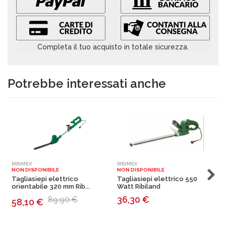
Completa il tuo acquisto in totale sicurezza.
Potrebbe interessati anche
RIBIMEX
RIBIMEX
E
NON DISPONIBILE
NON DISPONIBILE
N
Tagliasiepi elettrico
Tagliasiepi elettrico 550
T
orientabile 320 mm Rib...
Watt Ribiland
3
36,30
€
89,90 €
58,10
€