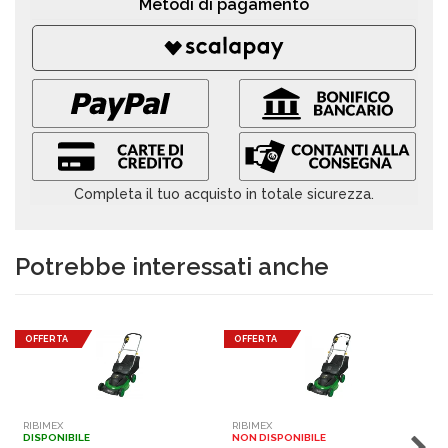
Metodi di pagamento
Completa il tuo acquisto in totale sicurezza.
Potrebbe interessati anche
OFFERTA
OFFERTA
RIBIMEX
RIBIMEX
E
DISPONIBILE
NON DISPONIBILE
N