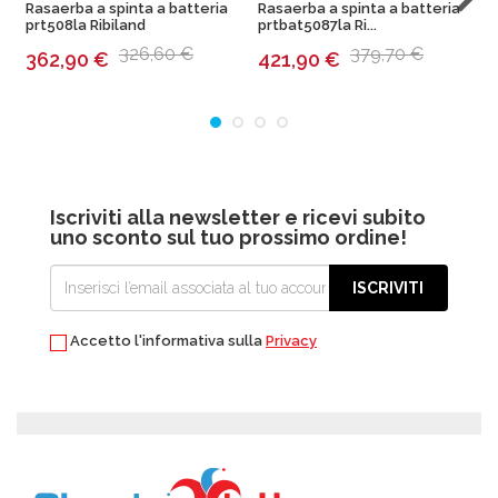
Rasaerba a spinta a batteria
Rasaerba a spinta a batteria
T
prt508la Ribiland
prtbat5087la Ri...
1
326,60 €
379,70 €
362,90
€
421,90
€
Iscriviti alla newsletter e ricevi subito
uno sconto sul tuo prossimo ordine!
ISCRIVITI
Accetto l'informativa sulla
Privacy