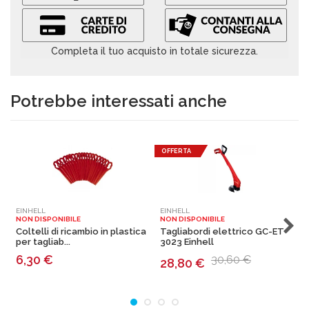
Completa il tuo acquisto in totale sicurezza.
Potrebbe interessati anche
OFFERTA
EINHELL
EINHELL
E
NON DISPONIBILE
NON DISPONIBILE
N
Coltelli di ricambio in plastica
Tagliabordi elettrico GC-ET
T
per tagliab...
3023 Einhell
4
6,30
€
30,60 €
28,80
€