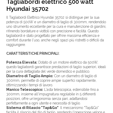
Tagliabordi elettrico 500 watt
Hyundai 35702
Il Tagliabordi Elettrico Hyundai 35702 si distingue per la sua
potenza di 500W e un diametro di taglio di 300mm, rendendolo
uno strumento eccellente per la cura e manutenzione di giardini,
rifinendo bordature e viottoli con precisione e facilità. Questo
tagliabordi è stato progettato per offrire massima efficienza e
comfort durante l'uso, anche negli spazi più ristretti o difficili da
raggiungere.
CARATTERISTICHE PRINCIPALI:
Potenza Elevata:
Dotato di un motore elettrico da 500W,
questo tagliabordi garantisce prestazioni di taglio superiori, ideali
per la cura dettagliata del verde domestico e pubblico.
Diametro di Taglio Ampio:
Con un diametro di taglio di
300mm, permette di coprire ampie superfici rapidamente,
ottimizzando i tempi di lavoro.
Manico Telescopico:
L'asta telescopica, estensibile fino a
300mm, insieme all'impugnatura regolabile in 5 differenti
posizioni, offre un'ergonomia senza pari, adattandosi
perfettamente a ogni utente e necessità di taglio.
Sistema di Rilascio "Tap&Go"
: Il meccanismo "Tap&Go"
facilita il rilascio del filo di taglio, rendendo l'operazione veloce e