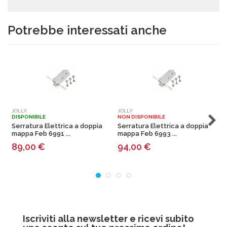
Potrebbe interessati anche
JOLLY
JOLLY
J
DISPONIBILE
NON DISPONIBILE
N
Serratura Elettrica a doppia
Serratura Elettrica a doppia
S
mappa Feb 6991 ...
mappa Feb 6993 ...
m
89,00
€
94,00
€
Iscriviti alla newsletter e ricevi subito