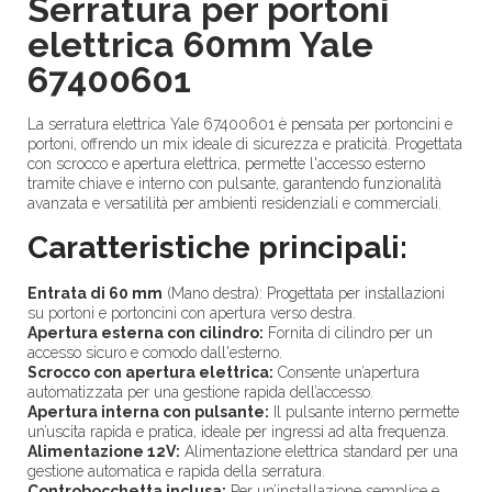
Serratura per portoni
elettrica 60mm Yale
67400601
La serratura elettrica Yale 67400601 è pensata per portoncini e
portoni, offrendo un mix ideale di sicurezza e praticità. Progettata
con scrocco e apertura elettrica, permette l'accesso esterno
tramite chiave e interno con pulsante, garantendo funzionalità
avanzata e versatilità per ambienti residenziali e commerciali.
Caratteristiche principali:
Entrata di 60 mm
(Mano destra): Progettata per installazioni
su portoni e portoncini con apertura verso destra.
Apertura esterna con cilindro:
Fornita di cilindro per un
accesso sicuro e comodo dall'esterno.
Scrocco con apertura elettrica:
Consente un’apertura
automatizzata per una gestione rapida dell’accesso.
Apertura interna con pulsante:
Il pulsante interno permette
un’uscita rapida e pratica, ideale per ingressi ad alta frequenza.
Alimentazione 12V:
Alimentazione elettrica standard per una
gestione automatica e rapida della serratura.
Controbocchetta inclusa:
Per un’installazione semplice e