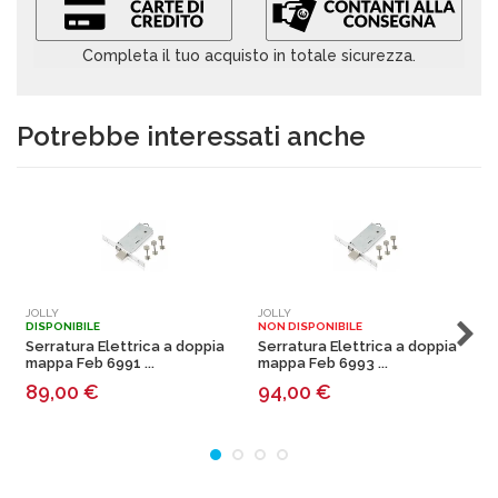
Completa il tuo acquisto in totale sicurezza.
Potrebbe interessati anche
JOLLY
JOLLY
J
DISPONIBILE
NON DISPONIBILE
N
Serratura Elettrica a doppia
Serratura Elettrica a doppia
S
mappa Feb 6991 ...
mappa Feb 6993 ...
m
89,00
€
94,00
€