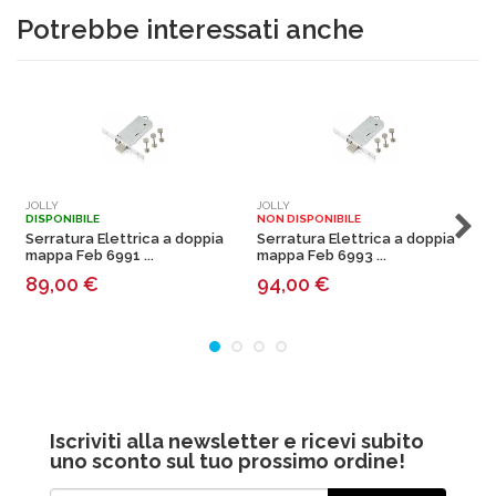
Potrebbe interessati anche
JOLLY
JOLLY
J
DISPONIBILE
NON DISPONIBILE
N
Serratura Elettrica a doppia
Serratura Elettrica a doppia
S
mappa Feb 6991 ...
mappa Feb 6993 ...
m
89,00
€
94,00
€
Iscriviti alla newsletter e ricevi subito
uno sconto sul tuo prossimo ordine!