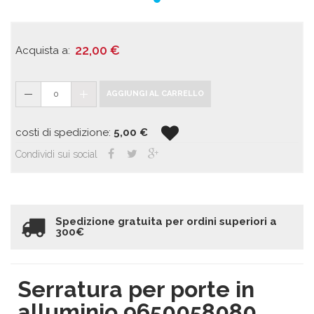
22,00
€
Acquista a:
0
AGGIUNGI AL CARRELLO
costi di spedizione:
5,00
€
Condividi sui social
Spedizione gratuita per ordini superiori a
300€
Serratura per porte in
alluminio 9650058080