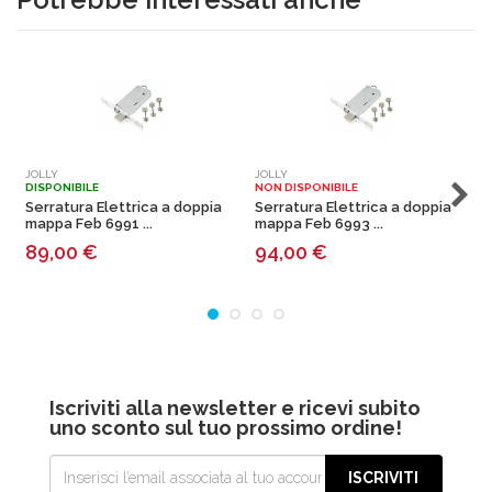
JOLLY
JOLLY
J
DISPONIBILE
NON DISPONIBILE
N
Serratura Elettrica a doppia
Serratura Elettrica a doppia
S
mappa Feb 6991 ...
mappa Feb 6993 ...
m
89,00
€
94,00
€
Iscriviti alla newsletter e ricevi subito
uno sconto sul tuo prossimo ordine!
ISCRIVITI