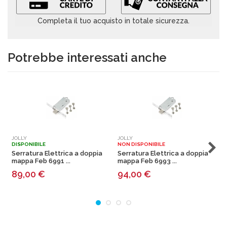
Completa il tuo acquisto in totale sicurezza.
Potrebbe interessati anche
JOLLY
JOLLY
J
DISPONIBILE
NON DISPONIBILE
N
Serratura Elettrica a doppia
Serratura Elettrica a doppia
S
mappa Feb 6991 ...
mappa Feb 6993 ...
m
89,00
€
94,00
€