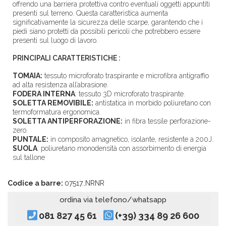
offrendo una barriera protettiva contro eventuali oggetti appuntiti
presenti sul terreno. Questa caratteristica aumenta
significativamente la sicurezza delle scarpe, garantendo che i
piedi siano protetti da possibili pericoli che potrebbero essere
presenti sul luogo di lavoro.
PRINCIPALI CARATTERISTICHE :
TOMAIA:
tessuto microforato traspirante e microfibra antigraffio
ad alta resistenza all’abrasione.
FODERA INTERNA
: tessuto 3D microforato traspirante.
SOLETTA REMOVIBILE:
antistatica in morbido poliuretano con
termoformatura ergonomica.
SOLETTA ANTIPERFORAZIONE:
in fibra tessile perforazione-
zero.
PUNTALE:
in composito amagnetico, isolante, resistente a 200J.
SUOLA
: poliuretano monodensità con assorbimento di energia
sul tallone
Codice a barre:
07517..NRNR
ordina via telefono/whatsapp
081 827 45 61
(+39) 334 89 26 600