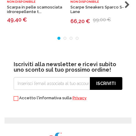
NON DISPONIBILE
NON DISPONIBILE
N
Scarpa in pelle scamosciata
Scarpe Sneakers Sparco S-
idrorepellente t...
Lane
D
49,40
€
99,00 €
66,20
€
Iscriviti alla newsletter e ricevi subito
uno sconto sul tuo prossimo ordine!
ISCRIVITI
Accetto l'informativa sulla
Privacy