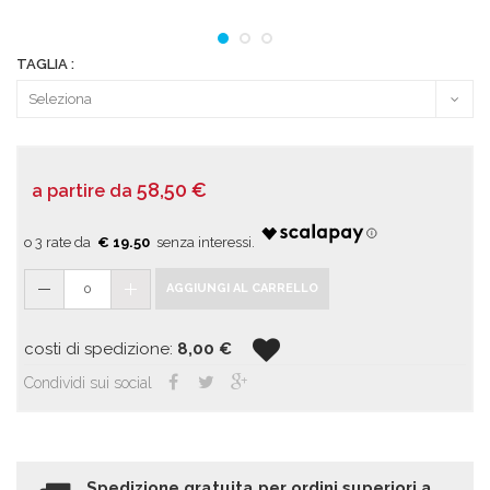
TAGLIA :
58,50
€
a partire da
€ 19.50
0
AGGIUNGI AL CARRELLO
costi di spedizione:
8,00
€
Condividi sui social
Spedizione gratuita per ordini superiori a