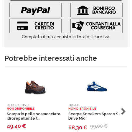
Completa il tuo acquisto in totale sicurezza.
Potrebbe interessati anche
BETA UTENSILI
SPARCO
S
NON DISPONIBILE
NON DISPONIBILE
N
Scarpa in pelle scamosciata
Scarpe Sneakers Sparco S-
idrorepellente t...
Drive Mid
49,40
€
99,00 €
68,30
€