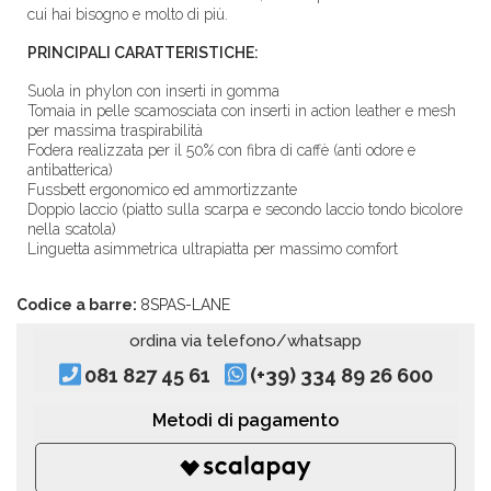
cui hai bisogno e molto di più.
PRINCIPALI CARATTERISTICHE:
Suola in phylon con inserti in gomma
Tomaia in pelle scamosciata con inserti in action leather e mesh
per massima traspirabilità
Fodera realizzata per il 50% con fibra di caffè (anti odore e
antibatterica)
Fussbett ergonomico ed ammortizzante
Doppio laccio (piatto sulla scarpa e secondo laccio tondo bicolore
nella scatola)
Linguetta asimmetrica ultrapiatta per massimo comfort
Codice a barre:
8SPAS-LANE
ordina via telefono/whatsapp
081 827 45 61
(+39) 334 89 26 600
Metodi di pagamento