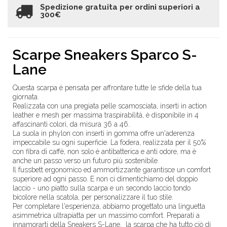
Spedizione gratuita per ordini superiori a
300€
Scarpe Sneakers Sparco S-
Lane
Questa scarpa è pensata per affrontare tutte le sfide della tua
giornata.
Realizzata con una pregiata pelle scamosciata, inserti in action
leather e mesh per massima traspirabilità, è disponibile in 4
affascinanti colori, da misura 36 a 46.
La suola in phylon con inserti in gomma offre un'aderenza
impeccabile su ogni superficie. La fodera, realizzata per il 50%
con fibra di caffè, non solo è antibatterica e anti odore, ma è
anche un passo verso un futuro più sostenibile.
Il fussbett ergonomico ed ammortizzante garantisce un comfort
superiore ad ogni passo. E non ci dimentichiamo del doppio
laccio - uno piatto sulla scarpa e un secondo laccio tondo
bicolore nella scatola, per personalizzare il tuo stile.
Per completare l'esperienza, abbiamo progettato una linguetta
asimmetrica ultrapiatta per un massimo comfort. Preparati a
innamorarti della Sneakers S-Lane, la scarpa che ha tutto ciò di