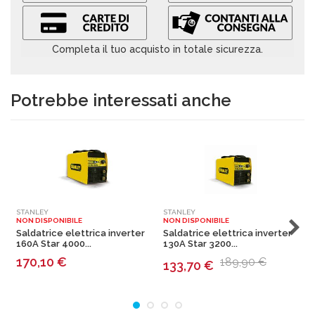
Completa il tuo acquisto in totale sicurezza.
Potrebbe interessati anche
STANLEY
STANLEY
T
NON DISPONIBILE
NON DISPONIBILE
N
Saldatrice elettrica inverter
Saldatrice elettrica inverter
S
160A Star 4000...
130A Star 3200...
T
170,10
€
189,90 €
133,70
€