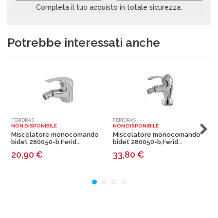
Completa il tuo acquisto in totale sicurezza.
Potrebbe interessati anche
FERIDRAS
FERIDRAS
F
NON DISPONIBILE
NON DISPONIBILE
N
Miscelatore monocomando
Miscelatore monocomando
bidet 280050-b,Ferid...
bidet 280050-b,Ferid...
b
20,90
€
33,80
€