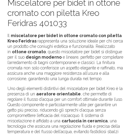
Miscelatore per bidet in ottone
cromato con piletta Kreo
Feridras 401033
Il
miscelatore per bidet in ottone cromato con piletta
Kreo Feridras
rappresenta una soluzione ideale per chi cerca
un prodotto che coniughi estetica e funzionalità. Realizzato
in
ottone cromato
, questo miscelatore per bidet si distingue
per il suo
design moderno
e lineare, perfetto per completare
l’arredamento di bagni contemporanei e classici. La finitura
cromata non solo conferisce un aspetto elegante e raffinato, ma
assicura anche una maggiore resistenza all’usura e alla
corrosione, garantendo una lunga durata nel tempo.
Uno degli elementi distintivi del miscelatore per bidet Kreo è la
presenza di un
aeratore orientabile
, che permette di
regolare il flusso d’acqua per un comfort ottimale durante l’uso.
Questo componente è particolarmente utile per garantire un
getto più preciso, riducendo gli sprechi d’acqua senza
compromettere l’efficacia del risciacquo. Il sistema di
miscelazione è affidato a una
cartuccia in ceramica
, una
tecnologia che assicura una regolazione fluida e precisa della
temperatura e del flusso dell’acqua, evitando fastidiosi sbalzi