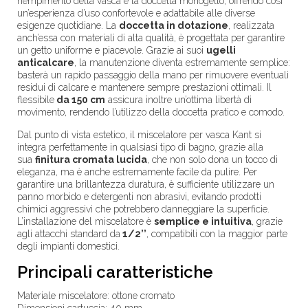
riempimento della vasca e la doccetta monogetto, offrendo così
un’esperienza d’uso confortevole e adattabile alle diverse
esigenze quotidiane. La
doccetta in dotazione
, realizzata
anch’essa con materiali di alta qualità, è progettata per garantire
un getto uniforme e piacevole. Grazie ai suoi
ugelli
anticalcare
, la manutenzione diventa estremamente semplice:
basterà un rapido passaggio della mano per rimuovere eventuali
residui di calcare e mantenere sempre prestazioni ottimali. Il
flessibile
da 150 cm
assicura inoltre un’ottima libertà di
movimento, rendendo l’utilizzo della doccetta pratico e comodo.
Dal punto di vista estetico, il miscelatore per vasca Kant si
integra perfettamente in qualsiasi tipo di bagno, grazie alla
sua
finitura cromata lucida
, che non solo dona un tocco di
eleganza, ma è anche estremamente facile da pulire. Per
garantire una brillantezza duratura, è sufficiente utilizzare un
panno morbido e detergenti non abrasivi, evitando prodotti
chimici aggressivi che potrebbero danneggiare la superficie.
L’installazione del miscelatore è
semplice e intuitiva
, grazie
agli attacchi standard da
1/2’’
, compatibili con la maggior parte
degli impianti domestici.
Principali caratteristiche
Materiale miscelatore: ottone cromato