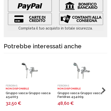
Completa il tuo acquisto in totale sicurezza.
Potrebbe interessati anche
FERIDRAS
FERIDRAS
F
NON DISPONIBILE
NON DISPONIBILE
N
Gruppo vasca Gruppo vasca
Gruppo vasca Gruppo vasca
G
454003
Feridras 454009
32,50
€
48,60
€