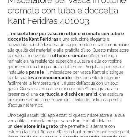
Miscelatore per vasca in ottone
cromato con tubo e doccetta
Kant Feridras
401003
Il
miscelatore per vasca in ottone cromato con tubo e
doccetta Kant Feridras
è una soluzione elegante e
funzionale per chi desidera un bagno moderno, senza rinunciare
alla qualità dei materiali e alla praticità d’uso. Questo miscelatore
per vasca, realizzato in
ottone cromato
, offre un design
raffinato e una resistenza superiore all’usura e alla corrosione,
garantendo una lunga durata nel tempo. Progettato per essere
installato a
parete
, il miscelatore per vasca Kant si distingue
per la sua
leva monocomando
, che consente di regolare
facilmente la temperatura e il flusso dell’acqua con un solo
gesto. Questo sistema è reso ancora più efficace grazie alla
presenza di una
cartuccia a dischi ceramici
, che assicura
precisione e fluidità nei movimenti, evitando fastidiose perdite
d’acqua nel tempo.
Uno degli aspetti più apprezzati di questo miscelatore è la sua
versatilità. Il miscelatore per vasca Kant è infatti dotato di
un
deviatore integrato
, che permette di alternare con
estrema facilità il flusso dell’acqua tra il rubinetto principale per il