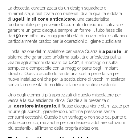
La doccetta, caratterizzata da un design squadrato e
minimalista, è realizzata con materiali di alta qualità e dotata
di
ugelli in silicone anticalcare
, una caratteristica
fondamentale per prevenire l’accumulo di residui di calcare e
garantire un getto d’acqua sempre uniforme. Il tubo flessibile
da
150 cm
offre una maggiore libertà di movimento, risultando
particolarmente pratico per le operazioni di igiene quotidiana.
L’installazione del miscelatore per vasca Quatra è
a parete
, un
sistema che garantisce un’ottima stabilità e un’estetica pulita.
Grazie agli attacchi standard da
1/2”
, il montaggio risulta
semplice e compatibile con la maggior parte degli impianti
idraulici. Questo aspetto lo rende una scelta perfetta sia per
nuove installazioni che per la sostituzione di vecchi miscelatori
senza la necessità di modificare la rete idraulica esistente.
Uno degli elementi più apprezzati di questo miscelatore per
vasca è la sua efficienza idrica. Grazie alla presenza di
un
aeratore integrato
, il flusso d’acqua viene ottimizzato per
ridurre gli sprechi, garantendo un’ottima pressione senza
consumi eccessivi. Questo è un vantaggio non solo dal punto di
vista economico, ma anche per chi desidera adottare soluzioni
più sostenibili all’interno della propria abitazione.