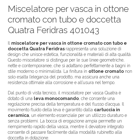
Miscelatore per vasca in ottone
cromato con tubo e doccetta
Quatra Feridras 401043
Il
miscelatore per vasca in ottone cromato con tubo e
doccetta Quatra Feridras
rappresenta una soluzione di
design che unisce estetica, funzionalità e materiali di alta qualità.
Questo miscelatore si distingue per le sue linee geometriche,
nette e contemporanee, che si adattano perfettamente a bagni in
stile moderno o minimalista. La finitura in
ottone cromato
non
solo esalta l’eleganza del prodotto, ma assicura anche una
resistenza ottimale alla corrosione e all’usura nel tempo.
Dal punto di vista tecnico, il miscelatore per vasca Quatra è
dotato di una
leva monocomando
, che consente una
regolazione precisa della temperatura e del flusso d’acqua. Il
movimento fluido della leva è garantito dalla
cartuccia in
ceramica
, un elemento essenziale per un utilizzo duraturo e
senza problemi. La bocca di erogazione ampia permette un
riempimento rapido della vasca, mentre il deviatore integrato
consente di passare facilmente dalla modalità rubinetto alla
doccetta in dotazione.