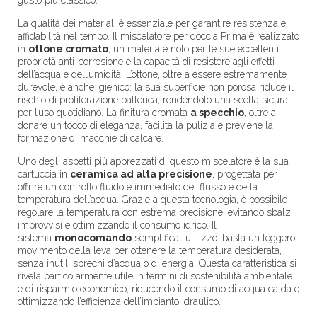
gusto più classico.
La qualità dei materiali è essenziale per garantire resistenza e
affidabilità nel tempo. Il miscelatore per doccia Prima è realizzato
in
ottone cromato
, un materiale noto per le sue eccellenti
proprietà anti-corrosione e la capacità di resistere agli effetti
dell’acqua e dell’umidità. L’ottone, oltre a essere estremamente
durevole, è anche igienico: la sua superficie non porosa riduce il
rischio di proliferazione batterica, rendendolo una scelta sicura
per l’uso quotidiano. La finitura cromata
a specchio
, oltre a
donare un tocco di eleganza, facilita la pulizia e previene la
formazione di macchie di calcare.
Uno degli aspetti più apprezzati di questo miscelatore è la sua
cartuccia in
ceramica ad alta precisione
, progettata per
offrire un controllo fluido e immediato del flusso e della
temperatura dell’acqua. Grazie a questa tecnologia, è possibile
regolare la temperatura con estrema precisione, evitando sbalzi
improvvisi e ottimizzando il consumo idrico. Il
sistema
monocomando
semplifica l’utilizzo: basta un leggero
movimento della leva per ottenere la temperatura desiderata,
senza inutili sprechi d’acqua o di energia. Questa caratteristica si
rivela particolarmente utile in termini di sostenibilità ambientale
e di risparmio economico, riducendo il consumo di acqua calda e
ottimizzando l’efficienza dell’impianto idraulico.