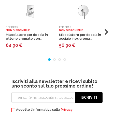
FERIDRAS
FERIDRAS
F
NON DISPONIBILE
NON DISPONIBILE
N
Miscelatore per doccia in
Miscelatore per doccia in
M
ottone cromato con...
acciaio inox croma...
a
64,90
€
56,90
€
Iscriviti alla newsletter e ricevi subito
uno sconto sul tuo prossimo ordine!
ISCRIVITI
Accetto l'informativa sulla
Privacy