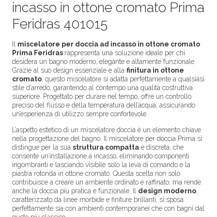
incasso in ottone cromato Prima
Feridras 401015
Il
miscelatore per doccia ad incasso in ottone cromato
Prima Feridras
rappresenta una soluzione ideale per chi
desidera un bagno moderno, elegante e altamente funzionale.
Grazie al suo design essenziale e alla
finitura in ottone
cromato
, questo miscelatore si adatta perfettamente a qualsiasi
stile d’arredo, garantendo al contempo una qualità costruttiva
superiore. Progettato per durare nel tempo, offre un controllo
preciso del flusso e della temperatura dell’acqua, assicurando
un’esperienza di utilizzo sempre confortevole.
L’aspetto estetico di un miscelatore doccia è un elemento chiave
nella progettazione del bagno. Il miscelatore per doccia Prima si
distingue per la sua
struttura compatta
e discreta, che
consente un’installazione a incasso, eliminando componenti
ingombranti e lasciando visibile solo la leva di comando e la
piastra rotonda in ottone cromato. Questa scelta non solo
contribuisce a creare un ambiente ordinato e raffinato, ma rende
anche la doccia più pratica e funzionale. Il
design moderno
,
caratterizzato da linee morbide e finiture brillanti, si sposa
perfettamente sia con ambienti contemporanei che con bagni dal