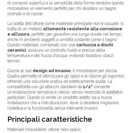
di comandi superflui e la semplicità delle forme rendono questo
miscelatore un elemento perfetto per chi desidera un bagno
ordinato e di classe.
La scelta dell'ottone come materiale principale non è casuale: si
tratta di un metallo
altamente resistente alla corrosione
e all’usura
, perfetto per garantire una lunga durata nel tempo,
anche in ambienti soggetti a umidità costante come il bagno.
Questo materiale, combinato con una
cartuccia a dischi
ceramici
, assicura un controllo fluido e preciso della
temperatura e del flusso d'acqua, evitando fastidiosi sbalzi
termici.
Grazie al suo
design ad incasso
, il miscelatore per doccia
Quatra permette di ottimizzare gli spazi e di ridurre gli ingombri,
offrendo una soluzione pratica ed esteticamente pulita. La
compatibilità con gli attacchi standard da
1/2"
consente
un’installazione semplice e veloce, senza necessità di adattatori
particolari. Questo lo rende un prodotto adatto sia a nuove
installazioni che a ristrutturazioni, dove si desidera migliorare
l'estetica e la funzionalità senza interventi invasivi.
Principali caratteristiche
Materiale miscelatore: ottone nero opaco