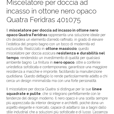
Miscelatore per doccia ad
incasso in ottone nero opaco
Quatra Feridras 401075
Il
miscelatore per doccia ad incasso in ottone nero
opaco Quatra Feridras
rappresenta una soluzione ideale per
chi desidera un elemento d’arredo raffinato, in grado di elevare
l'estetica del proprio bagno con un tocco di modernità ed
esclusività. Realizzato in
ottone massiccio
, questo
miscelatore per doccia assicura
resistenza e durabilità nel
tempo
, rendendolo un investimento di qualità per qualsiasi
ambiente bagno. La finitura in
nero opaco
, oltre a conferire
un’estetica sofisticata e contemporanea, garantisce una maggiore
resistenza a macchie e impronte, facilitando la manutenzione
quotidiana. Questo dettaglio lo rende particolarmente adatto a chi
cerca un design minimalista ma con una forte personalità.
Il miscelatore per doccia Quatra si distingue per le sue
linee
squadrate e pulite
, che si integrano perfettamente con le
tendenze del design moderno. Il nero opaco è una scelta sempre
più apprezzata da interior designer e architetti, poiché dona un
aspetto elegante e ricercato, capace di adattarsi sia a bagni dallo
stile industrial che a soluzioni più sofisticate e di lusso. L’assenza