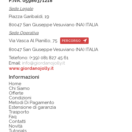
P.IVA: 05986371218
Sede Legale
Piazza Garibaldi, 19
80047 San Giuseppe Vesuviano (NA) ITALIA
Sede Operativa
Via Vasca Al Pianillo, 75
PERCORSO
80047 San Giuseppe Vesuviano (NA) ITALIA
Telefono: (+39) 081 827 45 61
Email:
info@giordanojolly.it
www.giordanojolly.it
Informazioni
Home
Chi Siamo
Offerte
Condizioni
Metodi Di Pagamento
Estensione di garanzia
Trasporto
Faq
Contatti
Novità
Tutorials