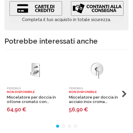
Completa il tuo acquisto in totale sicurezza.
Potrebbe interessati anche
FERIDRAS
FERIDRAS
F
NON DISPONIBILE
NON DISPONIBILE
N
Miscelatore per doccia in
Miscelatore per doccia in
M
ottone cromato con...
acciaio inox croma...
a
64,90
€
56,90
€