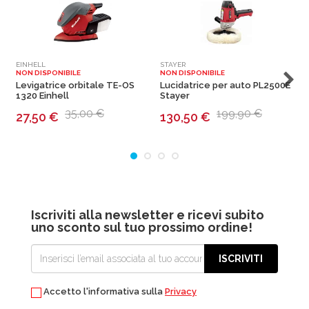
EINHELL
STAYER
S
NON DISPONIBILE
NON DISPONIBILE
N
Levigatrice orbitale TE-OS
Lucidatrice per auto PL2500E
L
1320 Einhell
Stayer
35,00 €
199,90 €
27,50
€
130,50
€
Iscriviti alla newsletter e ricevi subito
uno sconto sul tuo prossimo ordine!
ISCRIVITI
Accetto l'informativa sulla
Privacy