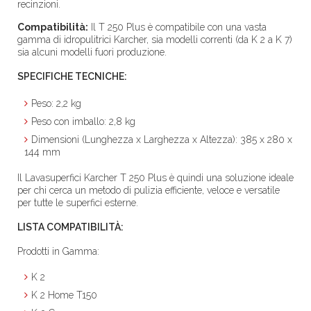
recinzioni.
Compatibilità:
Il T 250 Plus è compatibile con una vasta
gamma di idropulitrici Karcher, sia modelli correnti (da K 2 a K 7)
sia alcuni modelli fuori produzione.
SPECIFICHE TECNICHE:
Peso: 2,2 kg
Peso con imballo: 2,8 kg
Dimensioni (Lunghezza x Larghezza x Altezza): 385 x 280 x
144 mm
Il Lavasuperfici Karcher T 250 Plus è quindi una soluzione ideale
per chi cerca un metodo di pulizia efficiente, veloce e versatile
per tutte le superfici esterne.
LISTA COMPATIBILITÀ:
Prodotti in Gamma:
K 2
K 2 Home T150