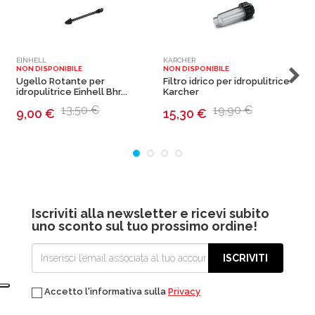
EINHELL
KARCHER
K
NON DISPONIBILE
NON DISPONIBILE
N
Ugello Rotante per
Filtro idrico per idropulitrice
S
idropulitrice Einhell Bhr...
Karcher
i
13,50 €
19,90 €
9,00
€
15,30
€
Iscriviti alla newsletter e ricevi subito
uno sconto sul tuo prossimo ordine!
ISCRIVITI
Accetto l'informativa sulla
Privacy