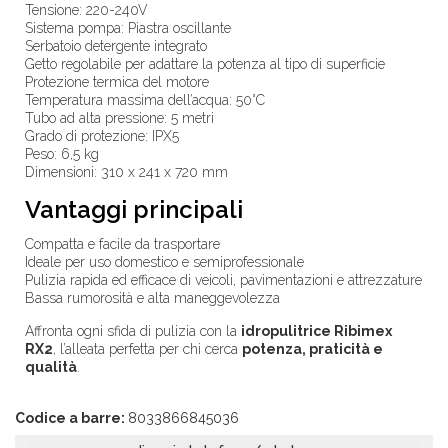
Tensione: 220-240V
Sistema pompa: Piastra oscillante
Serbatoio detergente integrato
Getto regolabile per adattare la potenza al tipo di superficie
Protezione termica del motore
Temperatura massima dell’acqua: 50°C
Tubo ad alta pressione: 5 metri
Grado di protezione: IPX5
Peso: 6,5 kg
Dimensioni: 310 x 241 x 720 mm
Vantaggi principali
Compatta e facile da trasportare
Ideale per uso domestico e semiprofessionale
Pulizia rapida ed efficace di veicoli, pavimentazioni e attrezzature
Bassa rumorosità e alta maneggevolezza
Affronta ogni sfida di pulizia con la
idropulitrice Ribimex
RX2
, l’alleata perfetta per chi cerca
potenza, praticità e
qualità
.
Codice a barre:
8033866845036