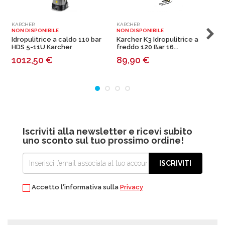
KARCHER
KARCHER
K
NON DISPONIBILE
NON DISPONIBILE
N
Idropulitrice a caldo 110 bar
Karcher K3 Idropulitrice a
I
HDS 5-11U Karcher
freddo 120 Bar 16...
1
1012,50
€
89,90
€
Iscriviti alla newsletter e ricevi subito
uno sconto sul tuo prossimo ordine!
ISCRIVITI
Accetto l'informativa sulla
Privacy