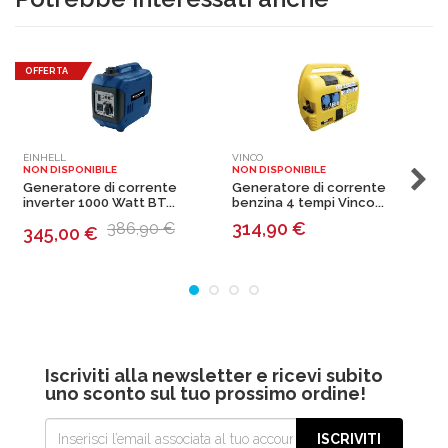
OFFERTA
EINHELL
VINCO
E
NON DISPONIBILE
NON DISPONIBILE
N
Generatore di corrente
Generatore di corrente
G
inverter 1000 Watt BT...
benzina 4 tempi Vinco...
W
314,90
€
386,90 €
345,00
€
Iscriviti alla newsletter e ricevi subito
uno sconto sul tuo prossimo ordine!
ISCRIVITI