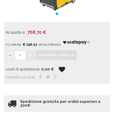
768,70
€
Acquista a:
€ 256.23
0
AGGIUNGI AL CARRELLO
costi di spedizione:
0,00
€
Condividi sui social
Spedizione gratuita per ordini superiori a
300€