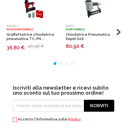
EINHELL
RAPID
R
NON DISPONIBILE
DISPONIBILE
D
Graffettatrice chiodatrice
Chiodatrice Pneumatica
pneumatica TC-PN ...
Rapid G18
R
80,90
€
46,98 €
36,80
€
Iscriviti alla newsletter e ricevi subito
uno sconto sul tuo prossimo ordine!
ISCRIVITI
Accetto l'informativa sulla
Privacy