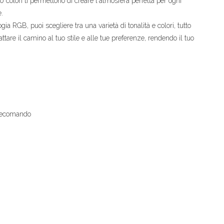
10 colori ti permettono di creare l'atmosfera perfetta per ogni
.
ia RGB, puoi scegliere tra una varietà di tonalità e colori, tutto
are il camino al tuo stile e alle tue preferenze, rendendo il tuo
telecomando