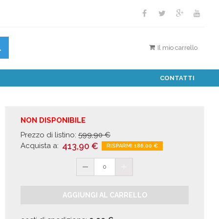
Il mio carrello
CONTATTI
NON DISPONIBILE
Prezzo di listino:
599,90
€
413,90
€
Acquista a:
RISPARMI 186,00
€
0
AGGIUNGI AL CARRELLO