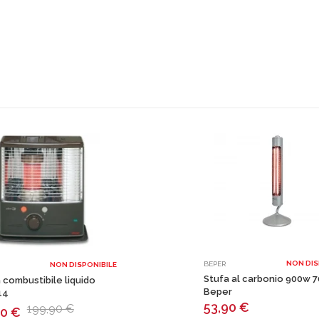
NON DIS
BEPER
NON DISPONIBILE
Stufa al carbonio 900w 
 combustibile liquido
Beper
14
53,90
€
199,90 €
40
€