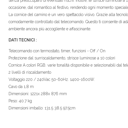
senza preoccuparti di eventuali rischi. Inoltre, le strisce luminose a 
occasione, dal romantico al festivo, rendendo ogni momento speciale
La cornice del camino è un vero spettacolo visivo. Grazie alla tecnolog
comodamente controllato dal telecomando. Questo ti consente di adatt
ambiente ancora più accogliente e affascinante.
DATI TECNICI :
Telecomando con termostato, timer, funzioni - Off / On
Protezione dal surriscaldamento, strisce luminose a 10 colori
Cornice A colori RGB: varie tonalità disponibile e selezionabili dal 
2 livelli di riscaldamento
Voltaggio 220 / 240Vac 50-60Hz. 1400-1600W.
Cavo da 1,8 m
Dimensioni: 1221x 288x 876 mm
Peso: 40.7 kg
Dimensioni imballo: 131.5 38.5 97.5cm