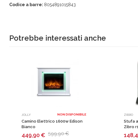
Codice a barre:
8054891015843
Potrebbe interessati anche
NON DISPONIBILE
JOLLY
ZIBRO
Camino Elettrico 1600w Edison
Stufa a
Bianco
Zibro r
599,90 €
449,90
€
148,