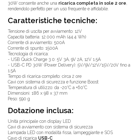
30W consente anche una
ricarica completa in sole 2 ore
,
rendendolo perfetto per un uso frequente e affidabile.
Caratteristiche tecniche:
Tensione di uscita per avviamento: 12V
Capacità batteria: 12.000 mAh (44.4 Wh)
Corrente di avviamento: 500A
Corrente di spunto: 1500A
Tecnologia di ricarica:
- USB Quick Charge 3.0: 5V 3A, 9V 2A, 12V 1.5A
- USB-C PD 30W (Power Delivery): 5V/9V/12V/15V/20V fino a
1.5A
Tempo di ricarica completo: circa 2 ore
Cavi con sistema di sicurezza e funzione Boost
Temperatura di utilizzo: da -20°C a +60°C
Dimensioni: 186 x 98 x 37 mm
Peso: 590 g
Dotazione inclusa:
Unità principale con display LED
Cavi di avviamento con sistema di sicurezza
Lampada LED con modalità fissa, lampeggiante e SOS
Cavo di ricarica
USB-C