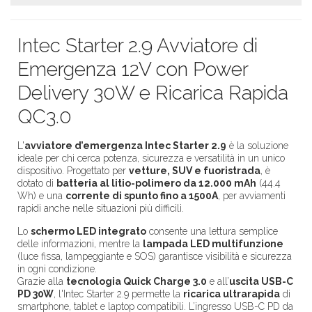
Intec Starter 2.9 Avviatore di
Emergenza 12V con Power
Delivery 30W e Ricarica Rapida
QC3.0
L'
avviatore d’emergenza Intec Starter 2.9
è la soluzione
ideale per chi cerca potenza, sicurezza e versatilità in un unico
dispositivo. Progettato per
vetture, SUV e fuoristrada
, è
dotato di
batteria al litio-polimero da 12.000 mAh
(44.4
Wh) e una
corrente di spunto fino a 1500A
, per avviamenti
rapidi anche nelle situazioni più difficili.
Lo
schermo LED integrato
consente una lettura semplice
delle informazioni, mentre la
lampada LED multifunzione
(luce fissa, lampeggiante e SOS) garantisce visibilità e sicurezza
in ogni condizione.
Grazie alla
tecnologia Quick Charge 3.0
e all’
uscita USB-C
PD 30W
, l'Intec Starter 2.9 permette la
ricarica ultrarapida
di
smartphone, tablet e laptop compatibili. L’ingresso USB-C PD da