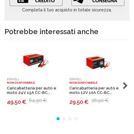
Completa il tuo acquisto in totale sicurezza.
Potrebbe interessati anche
EINHELL
EINHELL
E
NON DISPONIBILE
NON DISPONIBILE
N
Caricabatteria per auto e
Caricabatteria per auto e
C
moto 24V 15A CC-BC...
moto 12V 10A CC-BC...
m
64,90 €
36,90 €
49,50
€
29,50
€