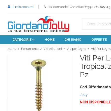
Il mio account
Hai domande? Contattaci
(+39) 081 827 45
CATEGORIE
HOME
CHI SIAMO
OFFERTE
Home
Ferramenta
Viti e Bulloni
Viti per legno
Viti Per Legn
Viti Per 
Tropicali
Pz
Cod. Riferimento
Jolly
NON DISPONIBILE