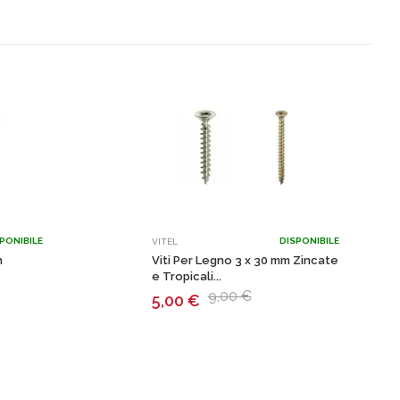
PONIBILE
DISPONIBILE
VITEL
m
Viti Per Legno 3 x 30 mm Zincate
e Tropicali...
9,00 €
5,00
€