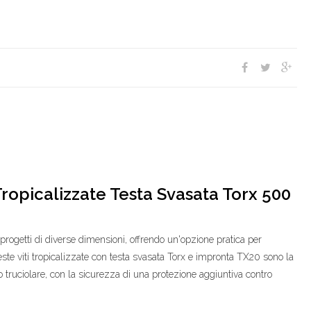
Tropicalizzate Testa Svasata Torx 500
rogetti di diverse dimensioni, offrendo un'opzione pratica per
ueste viti tropicalizzate con testa svasata Torx e impronta TX20 sono la
no truciolare, con la sicurezza di una protezione aggiuntiva contro