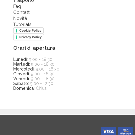
Trasporto
Faq
Contatti
Novità
Tutorials
Cookie Policy
Privacy Policy
Orari di apertura
Lunedì:
9:00 - 18:30
Martedì:
9:00 - 18:30
Mercoledì:
9:00 - 18:30
Giovedì:
9:00 - 18:30
Venerdì:
9:00 - 18:30
Sabato:
9:00 - 12:30
Domenica:
Chiusi