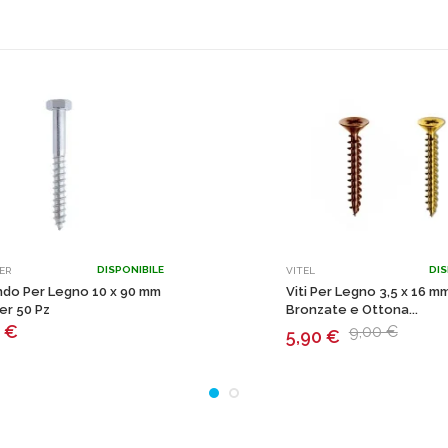
DISPONIBILE
DIS
ER
VITEL
ndo Per Legno 10 x 90 mm
Viti Per Legno 3,5 x 16 m
der 50 Pz
Bronzate e Ottona...
0
€
9,00 €
5,90
€