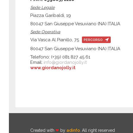
Sede Legale
Piazza Garibaldi, 19
80047 San Giuseppe Vesuviano (NA) ITALIA
Sede Operativa
Via Vasca Al Pianillo, 75
PERCORSO
80047 San Giuseppe Vesuviano (NA) ITALIA
Telefono: (+39) 081 827 45 61
Email:
info@giordanojolly.it
www.giordanojolly.it
Created with
❤
by
adinfo
. All right reserved