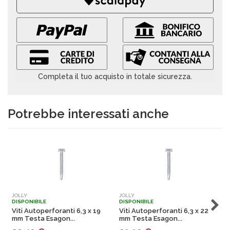
Completa il tuo acquisto in totale sicurezza.
Potrebbe interessati anche
JOLLY
JOLLY
J
DISPONIBILE
DISPONIBILE
D
Viti Autoperforanti 6,3 x 19
Viti Autoperforanti 6,3 x 22
V
mm Testa Esagon...
mm Testa Esagon...
m