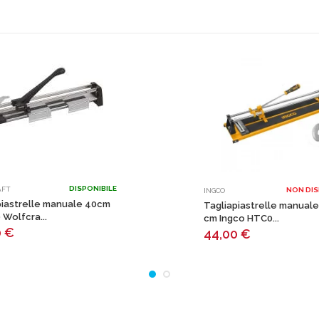
DISPONIBILE
AFT
NON DIS
INGCO
piastrelle manuale 40cm
Tagliapiastrelle manuale
Wolfcra...
cm Ingco HTC0...
0
€
44,00
€