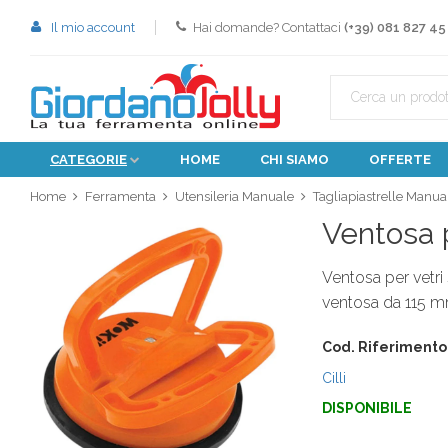
Il mio account
Hai domande? Contattaci
(+39) 081 827 45
CATEGORIE
HOME
CHI SIAMO
OFFERTE
Home
Ferramenta
Utensileria Manuale
Tagliapiastrelle Manua
Ventosa 
Ventosa per vetr
ventosa da 115 mm
Cod. Riferimento
Cilli
DISPONIBILE