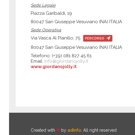
Sede Legale
Piazza Garibaldi, 19
80047 San Giuseppe Vesuviano (NA) ITALIA
Sede Operativa
Via Vasca Al Pianillo, 75
PERCORSO
80047 San Giuseppe Vesuviano (NA) ITALIA
Telefono: (+39) 081 827 45 61
Email:
info@giordanojolly.it
www.giordanojolly.it
Created with
❤
by
adinfo
. All right reserved