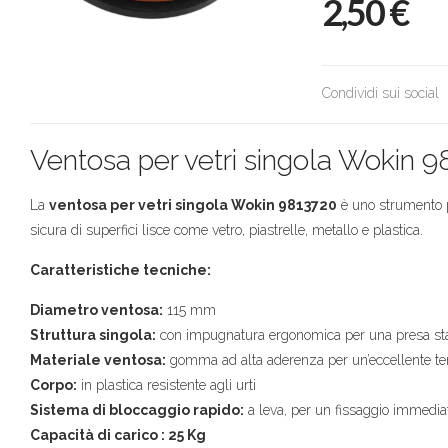
2,50
€
Condividi sui social
Ventosa per vetri singola Wokin 
La
ventosa per vetri singola Wokin 9813720
è uno strumento p
sicura di superfici lisce come vetro, piastrelle, metallo e plastica.
Caratteristiche tecniche:
Diametro ventosa:
115 mm
Struttura singola:
con impugnatura ergonomica per una presa sta
Materiale ventosa:
gomma ad alta aderenza per un’eccellente te
Corpo:
in plastica resistente agli urti
Sistema di bloccaggio rapido:
a leva, per un fissaggio immedia
Capacità di carico : 25 Kg