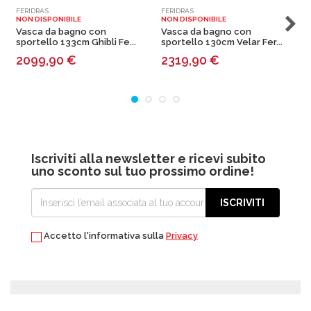
FERIDRAS
FERIDRAS
F
NON DISPONIBILE
NON DISPONIBILE
N
Vasca da bagno con
Vasca da bagno con
sportello 133cm Ghibli Fe...
sportello 130cm Velar Fer...
5
2099,90
€
2319,90
€
Iscriviti alla newsletter e ricevi subito
uno sconto sul tuo prossimo ordine!
ISCRIVITI
Accetto l'informativa sulla
Privacy