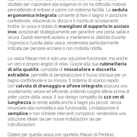
studiato per rispondere alle esigenze di chi ha difficoltà motorie,
permettendo di entrare e uscire con estrema facilità. La
seduta
ergonomica integrata
consente di fare il bagno in posizione
confortevole, riducendo lo sforzo e il rischio di scivolamenti.
Inoltre, la vasca è dotata di
maniglioni di supporto in acciaio
inox
, posizionati strategicamente per garantire una presa salda e
sicura. Questi elementi aiutano a mantenere la stabilità durante
l’ingresso e l’uscita dalla vasca, rendendola particolarmente
indicata per persone anziane o con mobilità ridotta.
La vasca Macan non è solo una soluzione funzionale, ma anche
un vero e proprio angolo di relax. Grazie alla sua
rubinetteria
di alta qualità
, completa di
miscelatore e doccetta
estraibile
, permette di personalizzare il flusso d’acqua per un
bagno confortevole e su misura. Il sistema di scarico rapido
con
valvola di drenaggio e sifone integrato
assicura uno
svuotamento veloce ed efficiente, evitando lunghe attese prima di
poter uscire dalla vasca. Il suo design compatto da
110 cm di
lunghezza
la rende adatta anche a bagni più piccoli, senza
rinunciare alla comodità e alla funzionalità. L’installazione è
semplice
e non richiede interventi complessi, rendendola una
soluzione ideale sia per nuove installazioni sia per
ristrutturazioni.
Optare per questa vasca con sportello Macan di Feridras