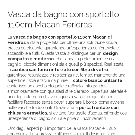
Vasca da bagno con sportello
110cm Macan Feridras
La
v
asca da bagno con sportello 110cm Macan di
Feridras
è stata progettata per offrire una soluzione sicura,
pratica ed elegante, garantendo un’esperienza confortevole e
accessibile a tutti. Questa vasca si distingue per un
design
compatto e moderno
, che si adatta perfettamente sia ai
bagni di piccole dimensioni sia a quelli più spaziosi. Realizzata
in
acrilico sanitario rinforzato con fibra di vetro
,
garantisce robustezza e resistenza nel tempo, mantenendo una
superficie liscia e facile da pulire. Il
colore bianco brillante
conferisce un aspetto elegante e raffinato, integrandosi
armoniosamente con qualsiasi stile d’arredo. L’apertura laterale è
uno degli elementi chiave di questa vasca, progettata per
facilitare l’accesso senza dover superare il bordo, come avviene
nelle vasche tradizionali. Grazie a una
porta frontale con
chiusura ermetica
, si evitano fuoriuscite d’acqua, offrendo così
un’esperienza di bagno sicura e priva di inconvenienti.
Uno degli aspetti più importanti della vasca Macan è il suo
approccio alla sicurezza e all’accessibilità. Il design è stato