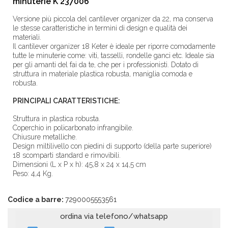
minuterie K 237006
Versione più piccola del cantilever organizer da 22, ma conserva
le stesse caratteristiche in termini di design e qualità dei
materiali.
Il cantilever organizer 18 Keter è ideale per riporre comodamente
tutte le minuterie come: viti, tasselli, rondelle ganci etc. Ideale sia
per gli amanti del fai da te, che per i professionisti. Dotato di
struttura in materiale plastica robusta, maniglia comoda e
robusta.
PRINCIPALI CARATTERISTICHE:
Struttura in plastica robusta.
Coperchio in policarbonato infrangibile.
Chiusure metalliche.
Design miltilivello con piedini di supporto (della parte superiore)
18 scomparti standard e rimovibili.
Dimensioni (L x P x h): 45,8 x 24 x 14,5 cm
Peso: 4,4 Kg.
Codice a barre:
7290005553561
ordina via telefono/whatsapp