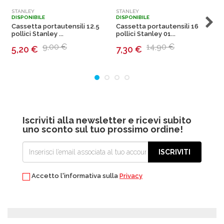
STANLEY
STANLEY
P
DISPONIBILE
DISPONIBILE
N
Cassetta portautensili 12.5
Cassetta portautensili 16
B
pollici Stanley ...
pollici Stanley 01...
9,00 €
14,90 €
5,20
€
7,30
€
Iscriviti alla newsletter e ricevi subito
uno sconto sul tuo prossimo ordine!
ISCRIVITI
Accetto l'informativa sulla
Privacy