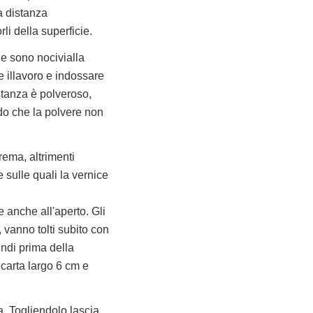
a distanza
rli della superficie.
 e sono nocivialla
e illavoro e indossare
stanza è polveroso,
do che la polvere non
ema, altrimenti
 sulle quali la vernice
 anche all'aperto. Gli
 vanno tolti subito con
indi prima della
 carta largo 6 cm e
a. Togliendolo,lascia