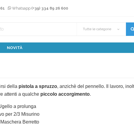
 61
Whatsapp
(+39) 334 89 26 600
Tutte le categorie
NOVITÀ
irsi della
pistola a spruzzo
, anzichè del pennello. Il lavoro, in
re attenti a qualche
piccolo accorgimento
.
Ugello a prolunga
vo per 2/3 Misurino
i Maschera Berretto