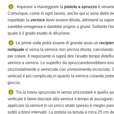
Imparare a maneggiare la
pistola a spruzzo
è veramen
Comunque, come in ogni lavoro, anche qui vi sono delle r
rispettate: la
vernice
deve essere diluita, altrimenti la vap
sarebbe omogenea e darebbe origine a grumi. Soltanto l'esp
quale è il grado esatto di diluzione.
Le prime volte potrà essere di grande aiuto un
recipie
nelquale
si versa la vernice non ancora diluita, calcoland
per colare. Il negoziante vi saprà dire l'esatto tempo didefl
vernice a vernice. Le superfici da spruzzaredovrebbero es
orizzontalmente e verniciate con unmovimento incrociato. S
verticali è più complicato,in quanto la vernice colando potre
goccia.
Tra la mano spruzzata in senso orizzontale e quella s
verticale è bene lasciare alla vernice il tempo di asciugarsi
applicare la vernice in un unico strato spesso è meglio pas
sottili a brevi intervalli.
La pistola va tenuta a circa 25 cm da