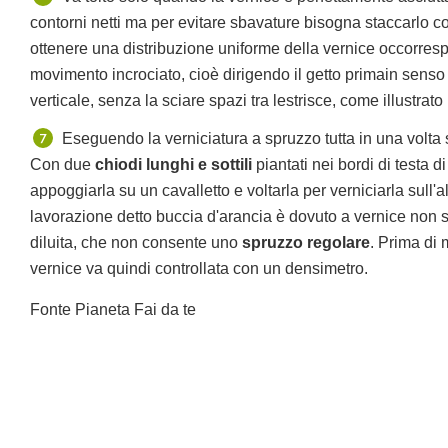
contorni netti ma per evitare sbavature bisogna staccarlo c
ottenere una distribuzione uniforme della vernice occorres
movimento incrociato, cioè dirigendo il getto primain senso 
verticale, senza la sciare spazi tra lestrisce, come illustrato
Eseguendo la verniciatura a spruzzo tutta in una volt
Con due
chiodi lunghi e sottili
piantati nei bordi di testa d
appoggiarla su un cavalletto e voltarla per verniciarla sull'altr
lavorazione detto buccia d'arancia è dovuto a vernice non 
diluita, che non consente uno
spruzzo regolare
. Prima di 
vernice va quindi controllata con un densimetro.
Fonte Pianeta Fai da te