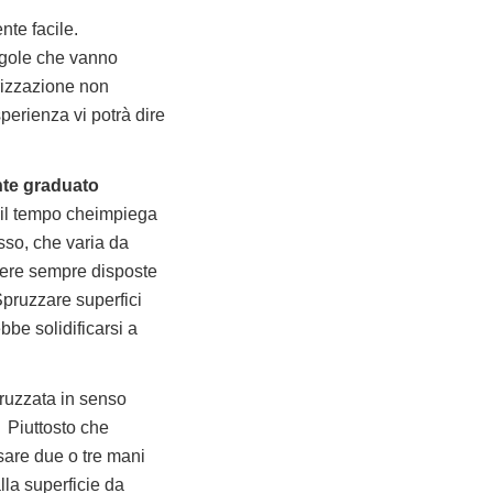
te facile.
egole che vanno
orizzazione non
erienza vi potrà dire
nte graduato
o il tempo cheimpiega
usso, che varia da
sere sempre disposte
pruzzare superfici
bbe solidificarsi a
pruzzata in senso
. Piuttosto che
sare due o tre mani
lla superficie da