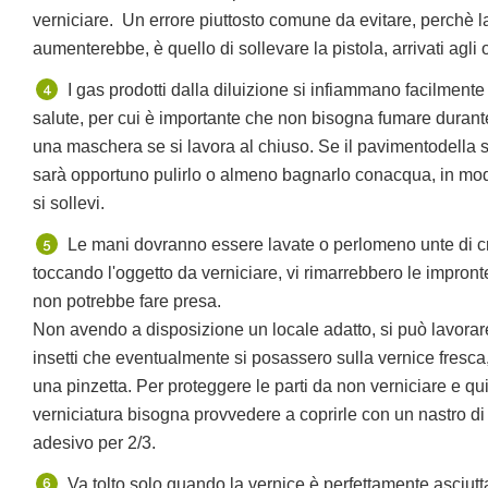
verniciare. Un errore piuttosto comune da evitare, perchè l
aumenterebbe, è quello di sollevare la pistola, arrivati agli o
I gas prodotti dalla diluizione si infiammano facilmente
salute, per cui è importante che non bisogna fumare durant
una maschera se si lavora al chiuso. Se il pavimentodella 
sarà opportuno pulirlo o almeno bagnarlo conacqua, in mo
si sollevi.
Le mani dovranno essere lavate o perlomeno unte di cr
toccando l'oggetto da verniciare, vi rimarrebbero le impronte
non potrebbe fare presa.
Non avendo a disposizione un locale adatto, si può lavorare
insetti che eventualmente si posassero sulla vernice fresca,
una pinzetta. Per proteggere le parti da non verniciare e qu
verniciatura bisogna provvedere a coprirle con un nastro di
adesivo per 2/3.
Va tolto solo quando la vernice è perfettamente asciutt